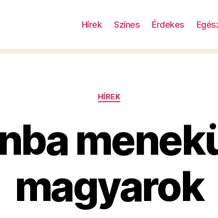
Hírek
Színes
Érdekes
Egés
Kategóriák
HÍREK
nba menekü
magyarok