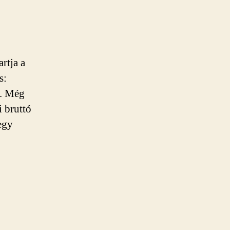
rtja a
s:
n. Még
i bruttó
egy