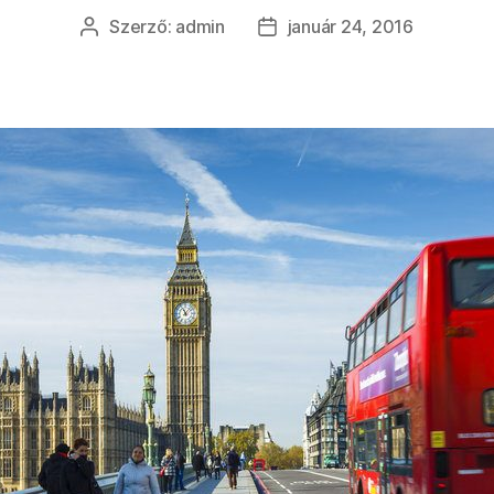
Szerző:
admin
január 24, 2016
Bejegyzés
Bejegyzés
szerzője
dátuma