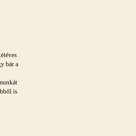
kétéves
gy bár a
 munkát
bből is