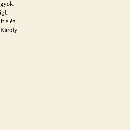
agyok.
High
t elég
a Károly