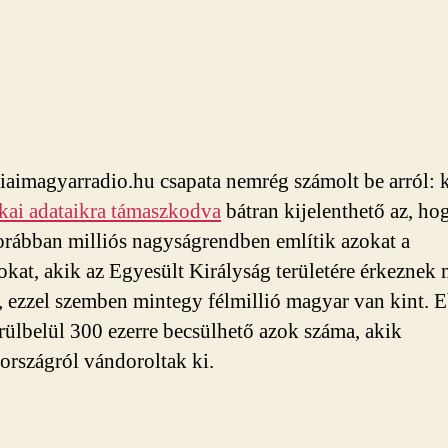
iaimagyarradio.hu csapata nemrég számolt be arról: 
tikai adataikra támaszkodva
bátran kijelenthető az, ho
orábban mil­liós nagyságrendben említik azokat a
kat, akik az Egyesült Királyság területére érkeznek
i, ezzel szemben mintegy félmillió magyar van kint. E
rülbelül 300 ezerre becsülhető azok száma, akik
rszágról vándoroltak ki.