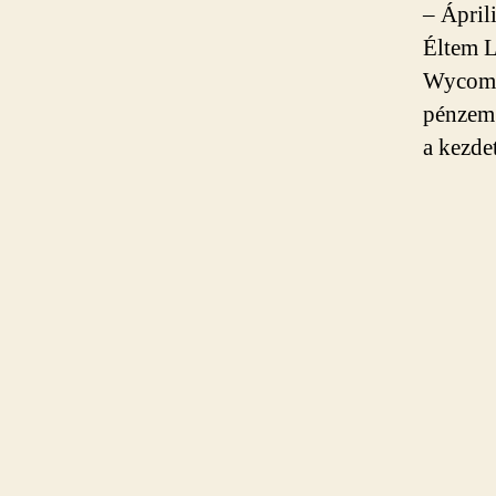
– Ápril
Éltem L
Wycombe
pénzem 
a kezde