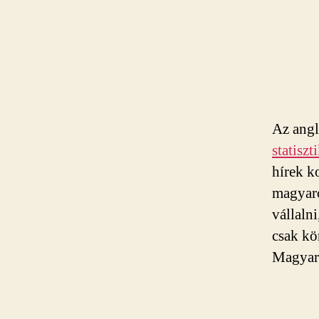
Az angl
statisz
hírek k
magyaro
vállaln
csak kö
Magyaro