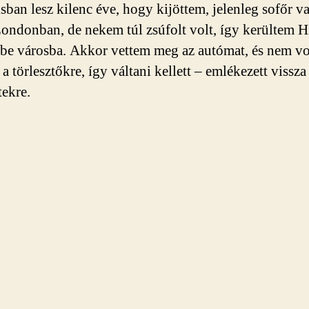
isban lesz kilenc éve, hogy kijöttem, jelenleg sofőr v
ondonban, de nekem túl zsúfolt volt, így kerültem 
 városba. Akkor vettem meg az autómat, és nem vol
a törlesztőkre, így váltani kellett – emlékezett vissz
tekre.