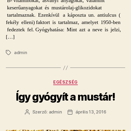
B- vitaminokat, ásványi anyagokat, valamint
keserűanyagokat és mustárolaj-glikozidokat
tartalmaznak. Ezenkívül a káposzta un. antiulcus (
fekély elleni) faktort is tartalmaz, amelyet 1950-ben
fedeztek fel. Gyógyhatása: Mint azt a neve is jelzi,
[…]
admin
Címkék
Kategóriák
EGÉSZSÉG
Így gyógyít a mustár!
Szerző:
admin
április 13, 2016
Bejegyzés
Bejegyzés
szerzője
dátuma