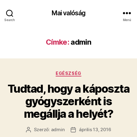
Mai valóság
Search
Menü
Címke:
admin
Kategóriák
EGÉSZSÉG
Tudtad, hogy a káposzta
gyógyszerként is
megállja a helyét?
Szerző:
admin
április 13, 2016
Bejegyzés
Bejegyzés
szerzője
dátuma