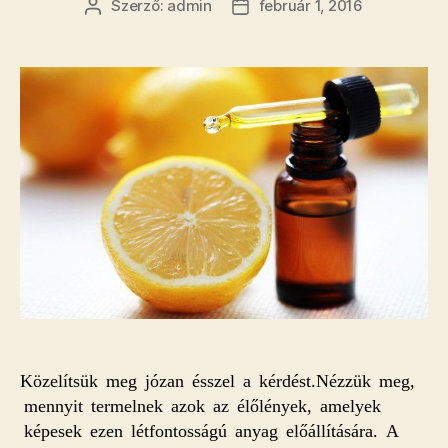
Szerző:
admin
február 1, 2016
Bejegyzés
Bejegyzés
szerzője
dátuma
Közelítsük meg józan ésszel a kérdést.Nézzük meg,
mennyit termelnek azok az élőlények, amelyek
képesek ezen létfontosságú anyag előállítására. A