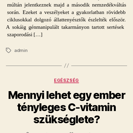
múltán jelentkeznek majd a második nemzedékváltás
során. Ezeket a veszélyeket a gyakorlatban rövidebb
ciklusokkal dolgozó állattenyésztők észlelték először.
A sokáig génmanipulált takarmányon tartott sertések
szaporodási […]
admin
Címkék
Kategóriák
EGÉSZSÉG
Mennyi lehet egy ember
tényleges C-vitamin
szükséglete?