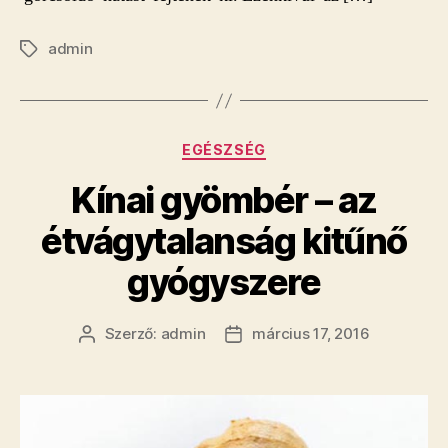
admin
Címkék
Kategóriák
EGÉSZSÉG
Kínai gyömbér – az
étvágytalanság kitűnő
gyógyszere
Szerző:
admin
március 17, 2016
Bejegyzés
Bejegyzés
szerzője
dátuma