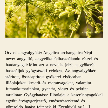
Orvosi angyalgyökér Angelica archangelica Népi
neve: angyalfű, angyelika Felhasználandó részei és
hatóanyagai: Mint azt a neve is jelzi, a gyökerét
használjuk gyógyászati célokra. Az angyalgyökér
szárított, összeaprított gyökerei elsősorban
illóolajokat, keserű- és cseranyagokat, valamint
furanokumarinokat, gyantát, viaszt és pektint
tartalmaz. Gyógyhatása: Illóolajai a keserűanyagokkal
együtt étvágygerjesztő, emésztésserkentő és
görcsoldó hatást fejtenek ki. Ezenkívül az […]