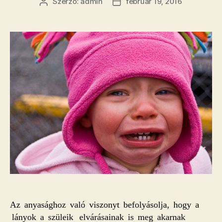
Szerző:
admin
február 19, 2016
Bejegyzés
Bejegyzés
szerzője
dátuma
Az anyasághoz való viszonyt befolyásolja, hogy a
lányok a szüleik elvárásainak is meg akarnak