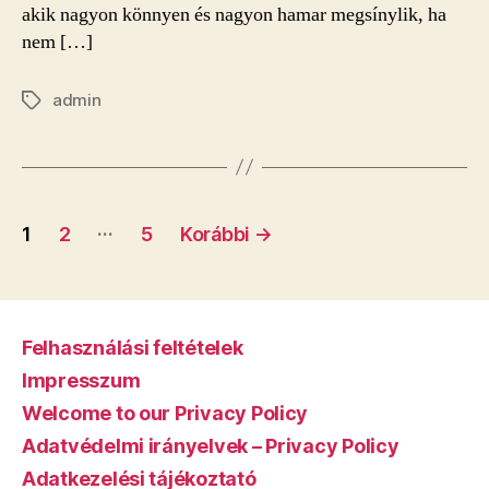
akik nagyon könnyen és nagyon hamar megsínylik, ha
nem […]
admin
Címkék
Bejegyzések
…
1
2
5
Korábbi
→
lapozása
Felhasználási feltételek
Impresszum
Welcome to our Privacy Policy
Adatvédelmi irányelvek – Privacy Policy
Adatkezelési tájékoztató