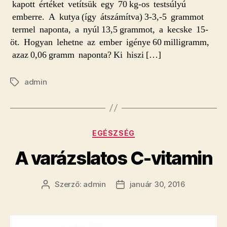
kapott értéket vetítsük egy 70 kg-os testsúlyú
emberre. A kutya (így átszámítva) 3-3,-5 grammot
termel naponta, a nyúl 13,5 grammot, a kecske 15-
öt. Hogyan lehetne az ember igénye 60 milligramm,
azaz 0,06 gramm naponta? Ki hiszi […]
admin
Címkék
Kategóriák
EGÉSZSÉG
A varázslatos C-vitamin
Szerző:
admin
január 30, 2016
Bejegyzés
Bejegyzés
szerzője
dátuma