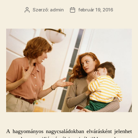
Szerző:
admin
február 19, 2016
Bejegyzés
Bejegyzés
szerzője
dátuma
A hagyományos nagycsaládokban elvárásként jelenhet