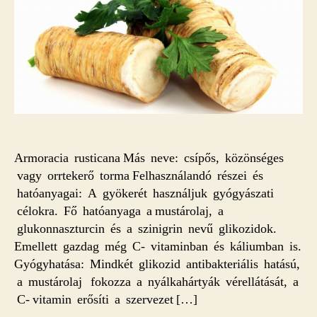
Armoracia rusticana Más neve: csípős, közönséges
vagy orrtekerő torma Felhasználandó részei és
hatóanyagai: A gyökerét használjuk gyógyászati
célokra. Fő hatóanyaga a mustárolaj, a
glukonnaszturcin és a szinigrin nevű glikozidok.
Emellett gazdag még C- vitaminban és káliumban is.
Gyógyhatása: Mindkét glikozid antibakteriális hatású,
a mustárolaj fokozza a nyálkahártyák vérellátását, a
C- vitamin erősíti a szervezet […]