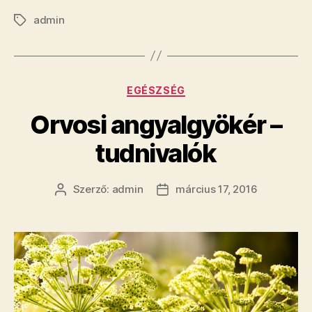
admin
Címkék
Kategóriák
EGÉSZSÉG
Orvosi angyalgyökér –
tudnivalók
Szerző:
admin
március 17, 2016
Bejegyzés
Bejegyzés
szerzője
dátuma