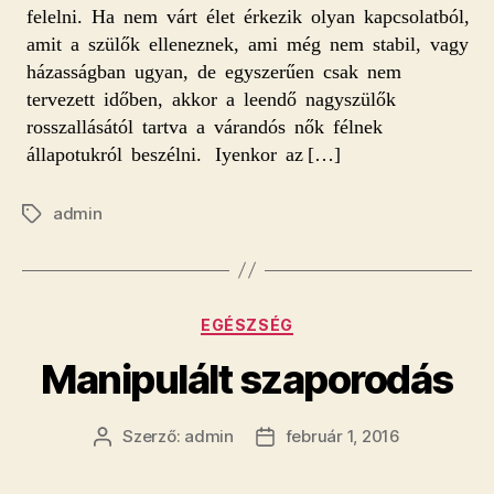
felelni. Ha nem várt élet érkezik olyan kapcsolatból,
amit a szülők elleneznek, ami még nem stabil, vagy
házasságban ugyan, de egyszerűen csak nem
tervezett időben, akkor a leendő nagyszülők
rosszallásától tartva a várandós nők félnek
állapotukról beszélni. Iyenkor az […]
admin
Címkék
Kategóriák
EGÉSZSÉG
Manipulált szaporodás
Szerző:
admin
február 1, 2016
Bejegyzés
Bejegyzés
szerzője
dátuma