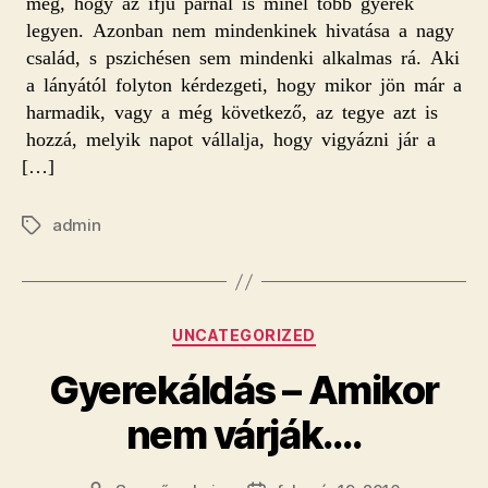
meg, hogy az ifjú párnál is minél több gyerek
legyen. Azonban nem mindenkinek hivatása a nagy
család, s pszichésen sem mindenki alkalmas rá. Aki
a lányától folyton kérdezgeti, hogy mikor jön már a
harmadik, vagy a még következő, az tegye azt is
hozzá, melyik napot vállalja, hogy vigyázni jár a
[…]
admin
Címkék
Kategóriák
UNCATEGORIZED
Gyerekáldás – Amikor
nem várják….