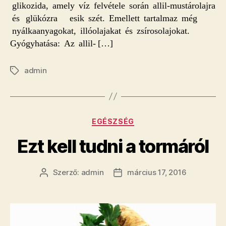
glikozida, amely víz felvétele során allil-mustárolajra
és glükózra esik szét. Emellett tartalmaz még
nyálkaanyagokat, illóolajakat és zsírosolajokat.
Gyógyhatása: Az allil- […]
admin
Címkék
Kategóriák
EGÉSZSÉG
Ezt kell tudni a tormáról
Szerző:
admin
március 17, 2016
Bejegyzés
Bejegyzés
szerzője
dátuma