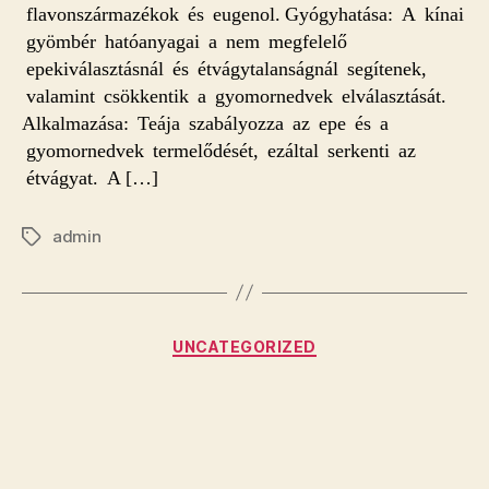
flavonszármazékok és eugenol. Gyógyhatása: A kínai
gyömbér hatóanyagai a nem megfelelő
epekiválasztásnál és étvágytalanságnál segítenek,
valamint csökkentik a gyomornedvek elválasztását.
Alkalmazása: Teája szabályozza az epe és a
gyomornedvek termelődését, ezáltal serkenti az
étvágyat. A […]
admin
Címkék
Kategóriák
UNCATEGORIZED