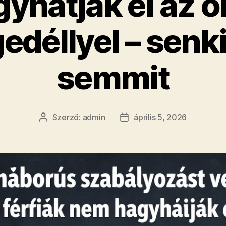
yhatják el az o
edéllyel – senk
semmit
Szerző:
admin
április 5, 2026
Bejegyzés
Bejegyzés
szerzője
dátuma