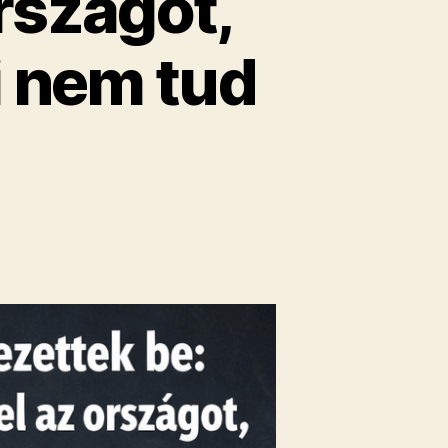
rszágot,
i nem tud