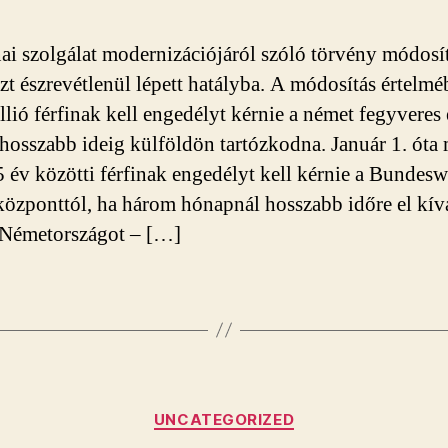
ai szolgálat modernizációjáról szóló törvény módosí
zt észrevétlenül lépett hatályba. A módosítás értelm
llió férfinak kell engedélyt kérnie a német fegyveres 
 hosszabb ideig külföldön tartózkodna. Január 1. óta
5 év közötti férfinak engedélyt kell kérnie a Bundes
központtól, ha három hónapnál hosszabb időre el kív
 Németországot – […]
Kategóriák
UNCATEGORIZED