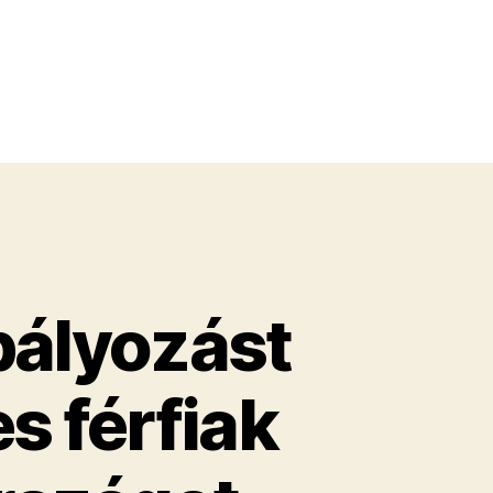
bályozást
s férfiak