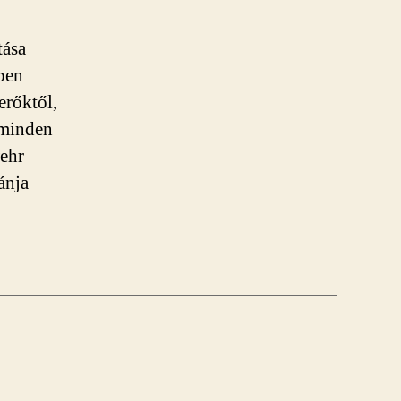
tása
ében
erőktől,
 minden
wehr
ánja