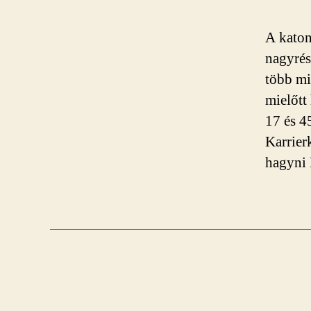
A katon
nagyrés
több mi
mielőtt
17 és 4
Karrier
hagyni