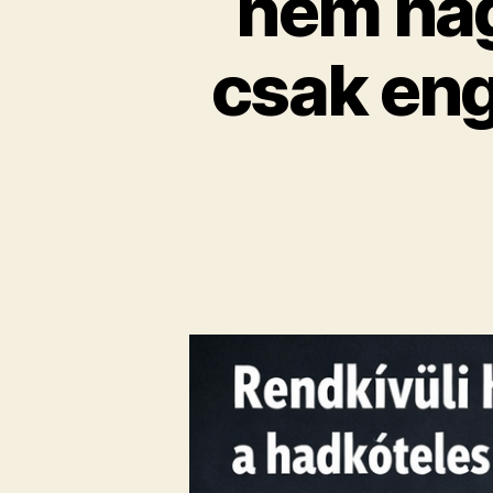
nem hag
csak eng