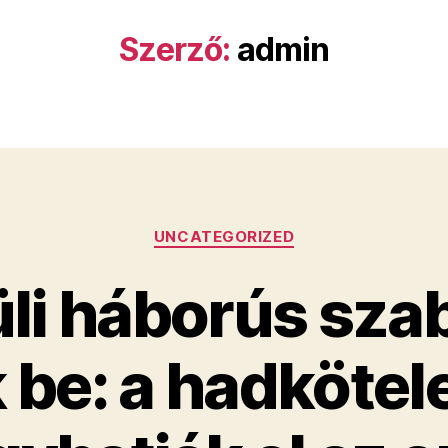
Szerző:
admin
Kategóriák
UNCATEGORIZED
li háborús sza
 be: a hadkötele