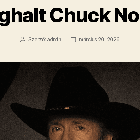
halt Chuck No
Szerző:
admin
március 20, 2026
Bejegyzés
Bejegyzés
szerzője
dátuma