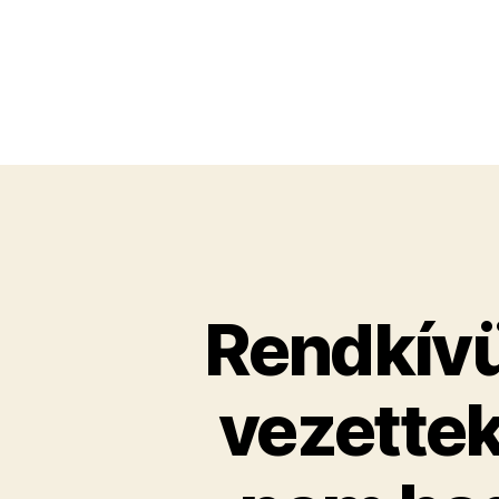
Rendkívü
vezettek