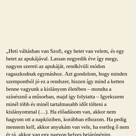
„Heti váltásban van Szofi, egy hetet van velem, és egy
hetet az apukájával. Lassan negyedik éve így megy,
nagyon szereti az apukáját, rendkívüli módon
ragaszkodnak egymáshoz. Azt gondolom, hogy minden
szempontból jó ez a rendszer, hiszen így mind a ketten
benne vagyunk a kislányom életében – mondta a
színésznő a műsorban, majd így folytatta – Igyekszem
minél több és minél tartalmasabb időt tölteni a
kislányommal (…). Ha előadásom van, akkor nem
hagyom ott a napköziben, ko­rábban elhozom. Ha pedig
mennem kell, akkor anyukám van vele, ha esetleg ő nem
ér rá, akkor van egy nagyon helyes bejárónénim,