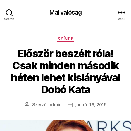
Mai valóság
Search
Menü
Kategóriák
SZÍNES
Először beszélt róla!
Csak minden második
héten lehet kislányával
Dobó Kata
Szerző:
admin
január 16, 2019
Bejegyzés
Bejegyzés
szerzője
dátuma