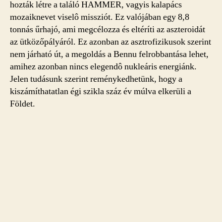
hozták létre a találó HAMMER, vagyis kalapács
mozaiknevet viselô missziót. Ez valójában egy 8,8
tonnás űrhajó, ami megcélozza és eltéríti az aszteroidát
az ütközőpályáról. Ez azonban az asztrofizikusok szerint
nem járható út, a megoldás a Bennu felrobbantása lehet,
amihez azonban nincs elegendô nukleáris energiánk.
Jelen tudásunk szerint reménykedhetünk, hogy a
kiszámíthatatlan égi szikla száz év múlva elkerüli a
Földet.