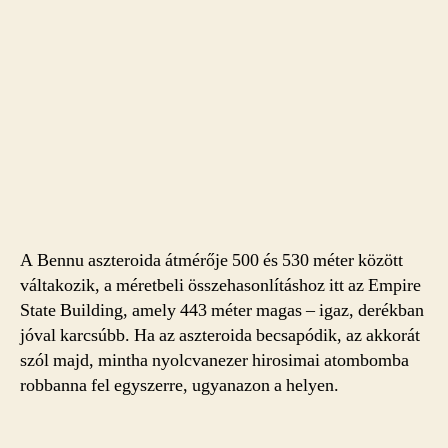
A Bennu aszteroida átmérője 500 és 530 méter között
váltakozik, a méretbeli összehasonlításhoz itt az Empire
State Building, amely 443 méter magas – igaz, derékban
jóval karcsúbb. Ha az aszteroida becsapódik, az akkorát
szól majd, mintha nyolcvanezer hirosimai atombomba
robbanna fel egyszerre, ugyanazon a helyen.