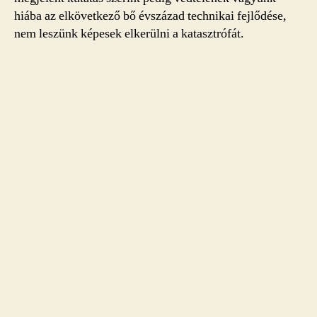
hiába az elkövetkező bő évszázad technikai fejlődése,
nem leszünk képesek elkerülni a katasztrófát.