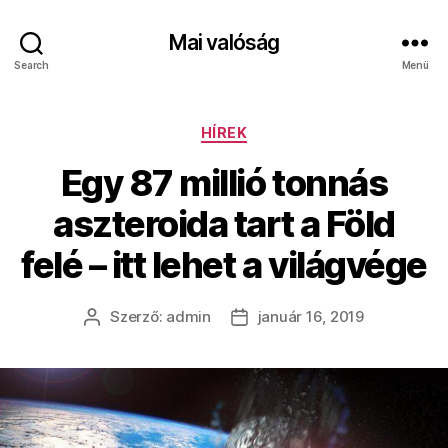
Mai valóság
Search
Menü
Kategóriák
HÍREK
Egy 87 millió tonnás
aszteroida tart a Föld
felé – itt lehet a világvége
Szerző:
admin
január 16, 2019
Bejegyzés
Bejegyzés
szerzője
dátuma