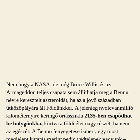
Nem hogy a NASA, de még Bruce Willis és az
Armageddon teljes csapata sem állíthatja meg a Bennu
névre keresztelt aszteroidát, ha az a jövő században
ütközőpályára áll Földünkkel. A jelenleg nyolcvanmillió
kilométernyire keringő óriásszikla
2135-ben csapódhat
be bolygónkba,
kiirtva a földi élet nagy részét, ha nem
az egészét. A Bennu fenyegetése ismert, egy most
megjelent kutatás szerint pedig védtelenek vagyunk –