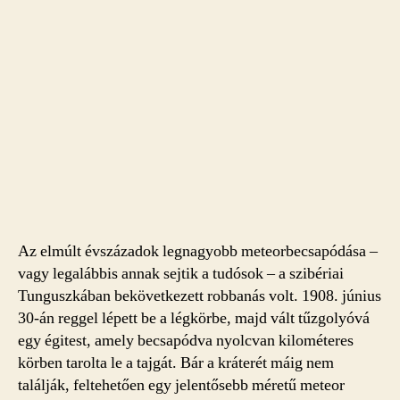
Az elmúlt évszázadok legnagyobb meteorbecsapódása –
vagy legalábbis annak sejtik a tudósok – a szibériai
Tunguszkában bekövetkezett robbanás volt. 1908. június
30-án reggel lépett be a légkörbe, majd vált tűzgolyóvá
egy égitest, amely becsapódva nyolcvan kilométeres
körben tarolta le a tajgát. Bár a kráterét máig nem
találják, feltehetően egy jelentősebb méretű meteor