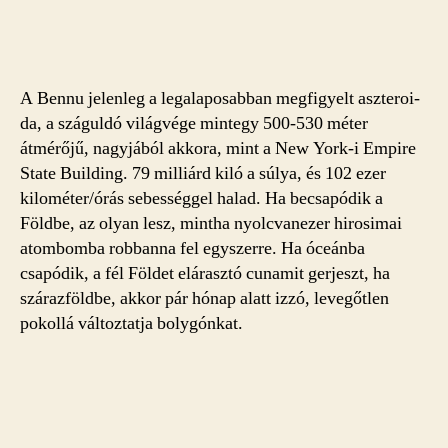
A Bennu jelenleg a legalaposabban megfigyelt aszteroi­
da, a száguldó világvége mint­egy 500-530 méter
átmérőjű, nagyjából akkora, mint a New York-i Empire
State Building. 79 milliárd kiló a súlya, és 102 ezer
kilométer/órás se­besség­gel halad. Ha becsapó­dik a
Földbe, az olyan lesz, mintha nyolcvanezer hirosimai
atombomba robbanna fel egyszerre. Ha óceánba
csapódik, a fél Földet elárasztó cunamit gerjeszt, ha
szárazföldbe, akkor pár hónap alatt izzó, levegőtlen
pokollá változtatja bolygónkat.