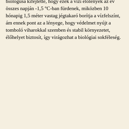
biológusa kifejtette, hogy ezek a vízi élőlények az év
összes napján -1,5 °C-ban fürdenek, miközben 10
hónapig 1,5 méter vastag jégtakaró borítja a vízfelszínt,
ám ennek pont az a lényege, hogy védelmet nyújt a
tomboló viharokkal szemben és stabil környezetet,
élőhelyet biztosít, így virágozhat a biológiai sokféleség.