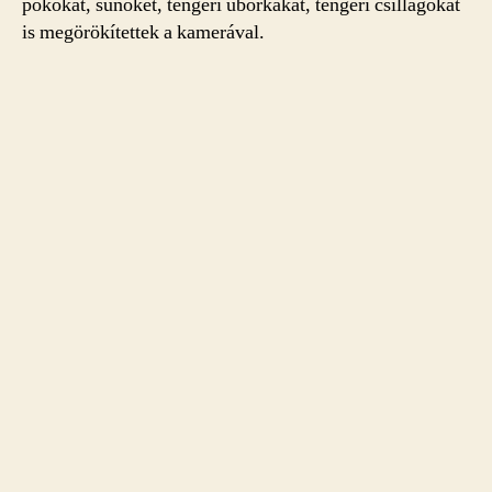
pókokat, sünöket, tengeri uborkákat, tengeri csillagokat
is megörökítettek a kamerával.