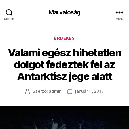
Mai valóság
Search
Menü
Kategóriák
ÉRDEKES
Valami egész hihetetlen
dolgot fedeztek fel az
Antarktisz jege alatt
Szerző:
admin
január 4, 2017
Bejegyzés
Bejegyzés
szerzője
dátuma