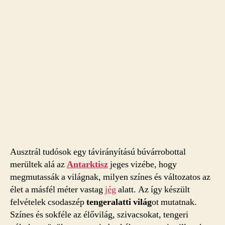
Ausztrál tudósok egy távirányítású búvárrobottal
merültek alá az
Antarktisz
jeges vizébe, hogy
megmutassák a világnak, milyen színes és változatos az
élet a másfél méter vastag
jég
alatt. Az így készült
felvételek csodaszép
tengeralatti világ
ot mutatnak.
Színes és sokféle az élővilág, szivacsokat, tengeri