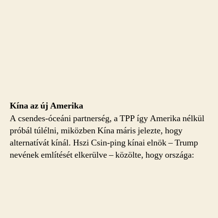
Kína az új Amerika
A csendes-óceáni partnerség, a TPP így Amerika nélkül
próbál túlélni, miközben Kína máris jelezte, hogy
alternatívát kínál. Hszi Csin-ping kínai elnök – Trump
nevének említését elkerülve – közölte, hogy országa: