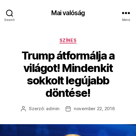
Mai valóság
Search
Menü
Kategóriák
SZÍNES
Trump átformálja a
világot! Mindenkit
sokkolt legújabb
döntése!
Szerző:
admin
november 22, 2016
Bejegyzés
Bejegyzés
szerzője
dátuma