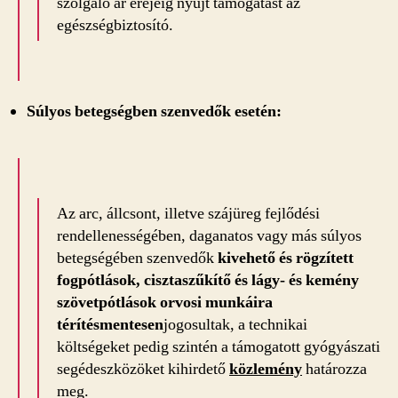
szolgáló ár erejéig nyújt támogatást az
egészségbiztosító.
Súlyos betegségben szenvedők esetén:
Az arc, állcsont, illetve szájüreg fejlődési
rendellenességében, daganatos vagy más súlyos
betegségében szenvedők
kivehető és rögzített
fogpótlások, cisztaszűkítő és lágy- és kemény
szövetpótlások orvosi munkáira
térítésmentesen
jogosultak, a technikai
költségeket pedig szintén a támogatott gyógyászati
segédeszközöket kihirdető
közlemény
határozza
meg.