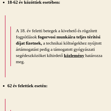
18-62 év közöttiek esetében:
A 18. év feletti betegek a kivehető és rögzített
fogpótlások
fogorvosi munkáira teljes térítési
díjat fizetnek,
a technikai költségekhez nyújtott
ártámogatást pedig a támogatott gyógyászati
segédeszközöket kihirdető
közlemény
határozza
meg.
62 év felettiek esetén: