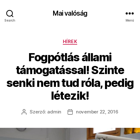
Mai valóság
Search
Menü
Kategóriák
HÍREK
Fogpótlás állami
támogatással! Szinte
senki nem tud róla, pedig
létezik!
Szerző:
admin
november 22, 2016
Bejegyzés
Bejegyzés
szerzője
dátuma