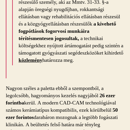
részesülő személy, aki az Mmtv. 31-33. §-a
alapján öregségi nyugdíjban, rokkantsági
ellátásban vagy rehabilitációs ellátásban részesül
és a közgyógyellátásban részesülők
a kivehető
fogpótlások fogorvosi munkáira
térítésmentesen jogosultak,
a technikai
költségekhez nyújtott ártámogatást pedig szintén a
támogatott gyógyászati segédeszközöket kihirdető
közlemény
határozza meg.
Nagyon széles a paletta ebből a szempontból, a
legolcsóbb, hagyományos kezelés nagyjából
26 ezer
forintba
kerül. A modern CAD-CAM technológiával
számos kerámiatípus kompatibilis, ezek körülbelül
50
ezer forintos
darabáron mozognak a legtöbb fogászati
klinikán. A beültetés felső határa már tényleg