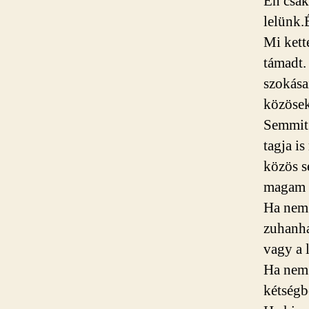
Én csak
lelünk.
Mi kett
támadt.
szokása
közösek
Semmit 
tagja i
közös s
magam a
Ha nem 
zuhanha
vagy a 
Ha nem 
kétségb