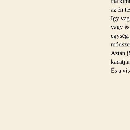
Ha kime
az én t
Így vag
vagy és
egység.
módszer
Aztán j
kacatjai
És a vit