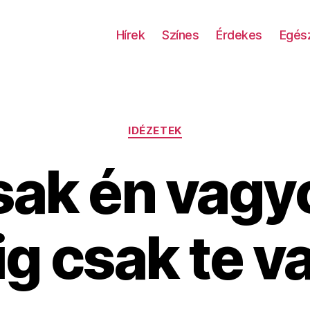
Hírek
Színes
Érdekes
Egés
Kategóriák
IDÉZETEK
sak én vagyo
ig csak te v