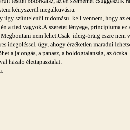
rült testtel botorkálsz, az én szememet csüggesztik r
estem kényszerül megalkuvásra.
y úgy szüntelenül tudomásul kell vennem, hogy az 
 én a tied vagyok.A szeretet lényege, principiuma ez 
 Megbontani nem lehet.Csak ideig-óráig észre nem v
es idegöléssel, úgy, ahogy érzéketlen maradni lehets
öhet a jajongás, a panasz, a boldogtalanság, az ócska
val házaló élettapasztalat.
a.