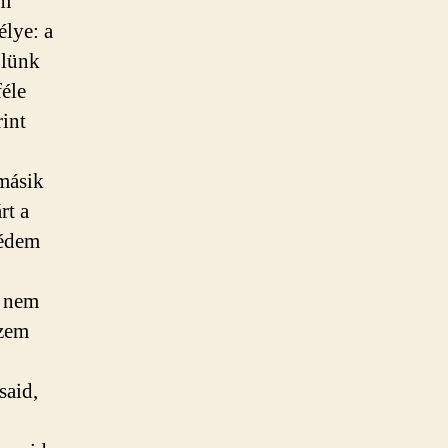
em
élye: a
őlünk
éle
rint
 másik
rt a
védem
y nem
ezem
said,