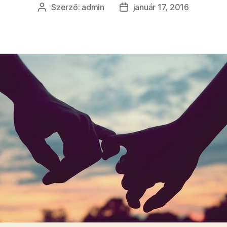
Szerző:
admin
január 17, 2016
Bejegyzés
Bejegyzés
szerzője
dátuma