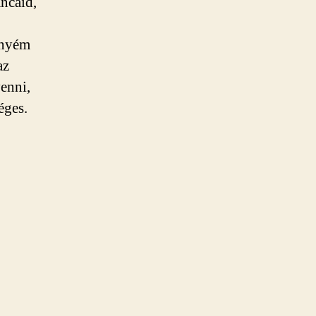
áncaid,
enyém
az
enni,
éges.