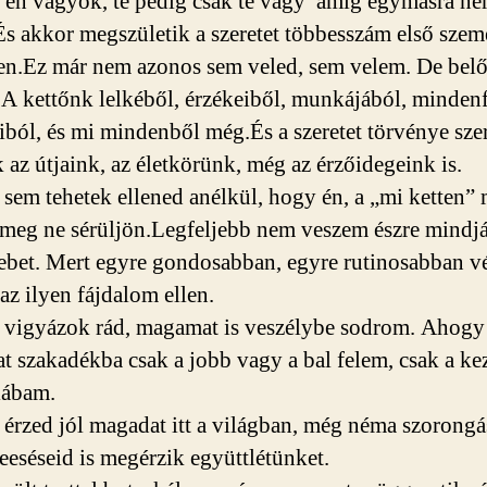
 én vagyok, te pedig csak te vagy amíg egymásra n
És akkor megszületik a szeretet többesszám első szem
en.Ez már nem azonos sem veled, sem velem. De bel
 A kettőnk lelkéből, érzékeiből, munkájából, mindenf
iból, és mi mindenből még.És a szeretet törvénye sze
 az útjaink, az életkörünk, még az érzőidegeink is.
sem tehetek ellened anélkül, hogy én, a „mi ketten”
s meg ne sérüljön.Legfeljebb nem veszem észre mindjá
ebet. Mert egyre gondosabban, egyre rutinosabban 
z ilyen fájdalom ellen.
vigyázok rád, magamat is veszélybe sodrom. Ahog
t szakadékba csak a jobb vagy a bal felem, csak a k
lábam.
érzed jól magadat itt a világban, még néma szorongá
eeséseid is megérzik együttlétünket.