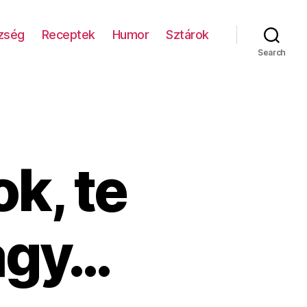
zség
Receptek
Humor
Sztárok
Search
k, te
agy…