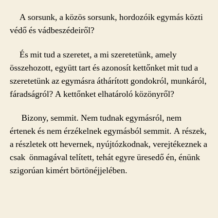
A sorsunk, a közös sorsunk, hordozóik egymás közti
védő és vádbeszédeiről?
És mit tud a szeretet, a mi szeretetünk, amely
összehozott, együtt tart és azonosít kettőnket mit tud a
szeretetünk az egymásra áthárított gondokról, munkáról,
fáradságról? A kettőnket elhatároló közönyről?
Bizony, semmit. Nem tudnak egymásról, nem
értenek és nem érzékelnek egymásból semmit. A részek,
a részletek ott hevernek, nyújtózkodnak, verejtékeznek a
csak önmagával telített, tehát egyre üresedő én, énünk
szigorúan kimért börtönéjjelében.