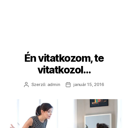
Én vitatkozom, te
vitatkozol…
Szerző:
admin
január 15, 2016
Bejegyzés
Bejegyzés
szerzője
dátuma