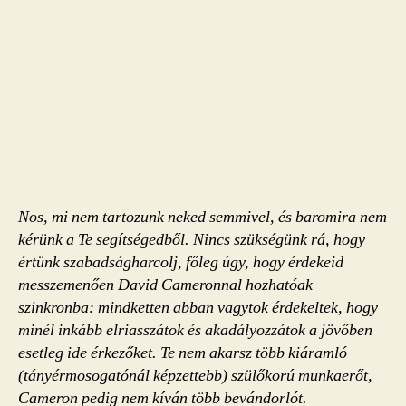
Nos, mi nem tartozunk neked semmivel, és baromira nem
kérünk a Te segítségedből. Nincs szükségünk rá, hogy
értünk szabadságharcolj, főleg úgy, hogy érdekeid
messzemenően David Cameronnal hozhatóak
szinkronba: mindketten abban vagytok érdekeltek, hogy
minél inkább elriasszátok és akadályozzátok a jövőben
esetleg ide érkezőket. Te nem akarsz több kiáramló
(tányérmosogatónál képzettebb) szülőkorú munkaerőt,
Cameron pedig nem kíván több bevándorlót.