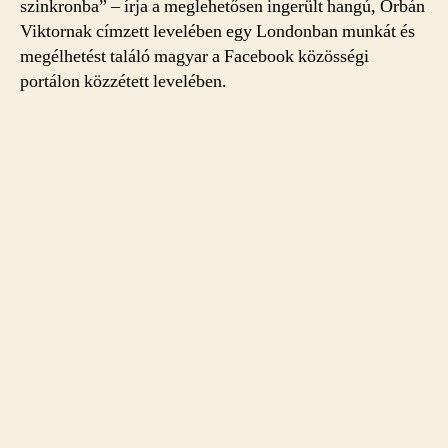
szinkronba” – írja a meglehetősen ingerült hangú, Orbán
Viktornak címzett levelében egy Londonban munkát és
megélhetést találó magyar a Facebook közösségi
portálon közzétett levelében.