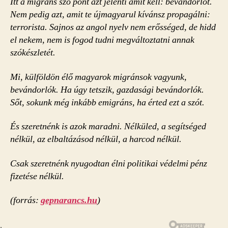
Itt a migráns szó pont azt jelenti amit kell: bevándorlót.
Nem pedig azt, amit te újmagyarul kívánsz propagálni:
terrorista. Sajnos az angol nyelv nem erősséged, de hidd
el nekem, nem is fogod tudni megváltoztatni annak
szókészletét.
Mi, külföldön élő magyarok migránsok vagyunk,
bevándorlók. Ha úgy tetszik, gazdasági bevándorlók.
Sőt, sokunk még inkább emigráns, ha érted ezt a szót.
És szeretnénk is azok maradni. Nélküled, a segítséged
nélkül, az elbaltázásod nélkül, a harcod nélkül.
Csak szeretnénk nyugodtan élni politikai védelmi pénz
fizetése nélkül.
(forrás:
gepnarancs.hu
)