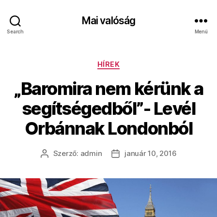
Mai valóság
Search
Menü
Kategóriák
HÍREK
„Baromira nem kérünk a
segítségedből”- Levél
Orbánnak Londonból
Szerző:
admin
január 10, 2016
Bejegyzés
Bejegyzés
szerzője
dátuma