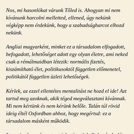
Nos, mi hasonlókat várunk Tőled is. Ahogyan mi nem
kívánunk harcolni melletted, ellened, úgy nekünk
végképp nem érdekünk, hogy a szabadságharcot elhozd
nekünk.
Angliai magyarként, minket ez a társadalom elfogadott,
befogadott, lehetőséget adott egy olyan életre, ami neked
csak a rémálmaidban létezik: normális fizetés,
kiszámítható élet, politikusoktól független előmenetel,
politikától független üzleti lehetőségek.
Kérlek, az ezzel ellentétes mentalitást ne hozd el ide! Azt
tartsd meg azoknak, akik téged megválasztani kívánnak.
Mi nem kértünk és nem kérünk belőle. Talán túl rövid
ideig éltél Oxfordban ahhoz, hogy megértsd: ez a
társadalom másként működik.