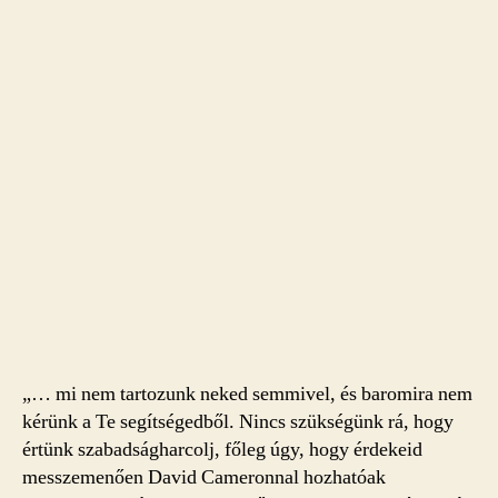
„… mi nem tartozunk neked semmivel, és baromira nem
kérünk a Te segítségedből. Nincs szükségünk rá, hogy
értünk szabadságharcolj, főleg úgy, hogy érdekeid
messzemenően David Cameronnal hozhatóak