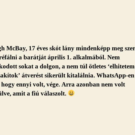
gh McBay, 17 éves skót lány mindenképp meg szer
réfálni a barátját április 1. alkalmából. Nem
odott sokat a dolgon, a nem túl ötletes ‘elhitetem 
akítok’ átverést sikerült kitalálnia. WhatsApp-en 
 hogy ennyi volt, vége. Arra azonban nem volt
ülve, amit a fiú válaszolt.