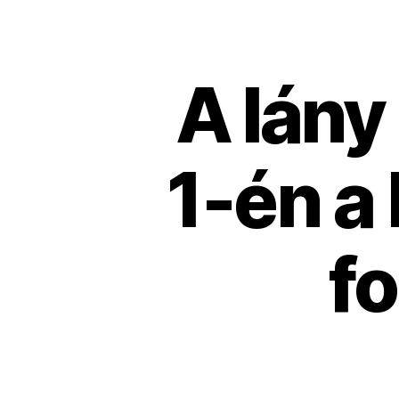
A lány
1-én a 
fo