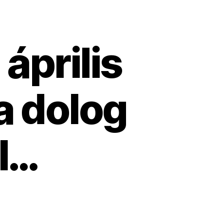
április
 a dolog
el…