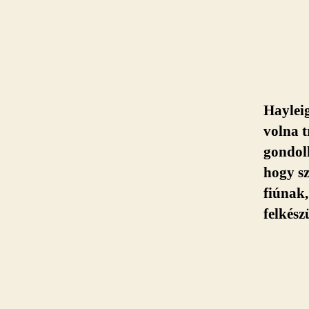
Haylei
volna t
gondolk
hogy sz
fiúnak,
felkész