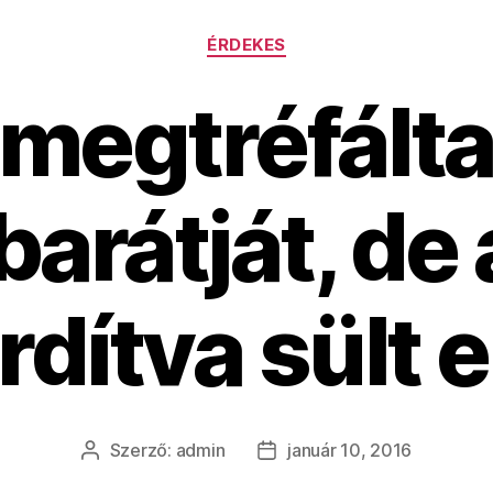
Kategóriák
ÉRDEKES
 megtréfálta 
barátját, de
rdítva sült 
Szerző:
admin
január 10, 2016
Bejegyzés
Bejegyzés
szerzője
dátuma