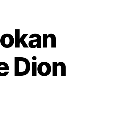
sokan
e Dion