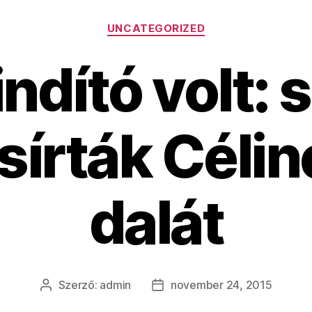
Kategóriák
UNCATEGORIZED
ndító volt: 
sírták Célin
dalát
Szerző:
admin
november 24, 2015
Bejegyzés
Bejegyzés
szerzője
dátuma