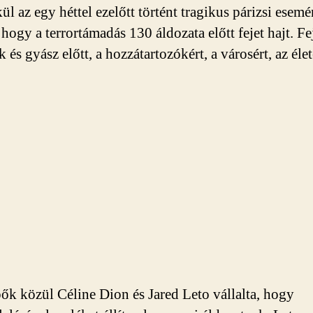
kül az egy héttel ezelőtt történt tragikus párizsi esem
 hogy a terrortámadás 130 áldozata előtt fejet hajt. Fej
és gyász előtt, a hozzátartozókért, a városért, az élet
pők közül Céline Dion és Jared Leto vállalta, hogy