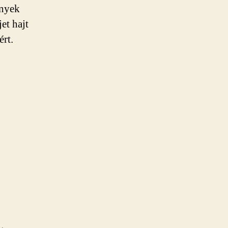
ények
et hajt
ért.