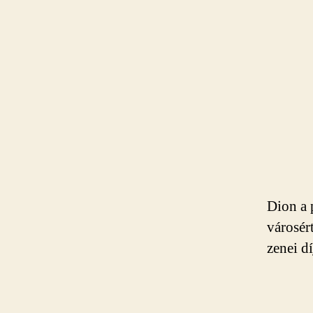
Dion a 
városért
zenei d