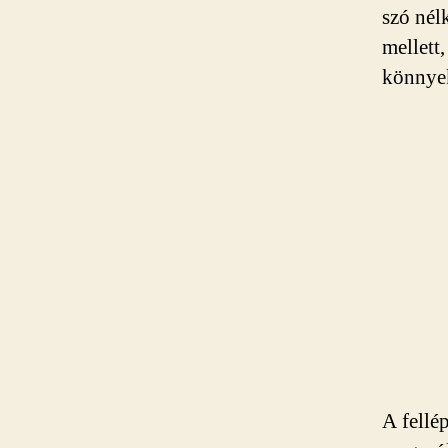
szó nél
mellett,
könnyek 
A fellé