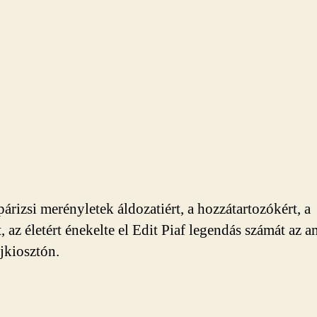
párizsi merényletek áldozatiért, a hozzátartozókért, a
, az életért énekelte el Edit Piaf legendás számát az a
íjkiosztón.