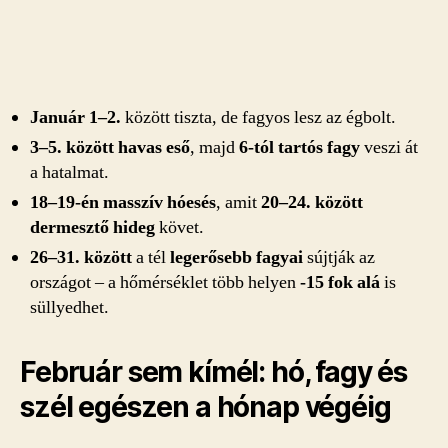
Január 1–2.
között tiszta, de fagyos lesz az égbolt.
3–5. között havas eső
, majd
6-tól tartós fagy
veszi át
a hatalmat.
18–19-én masszív hóesés
, amit
20–24. között
dermesztő hideg
követ.
26–31. között
a tél
legerősebb fagyai
sújtják az
országot – a hőmérséklet több helyen
-15 fok alá
is
süllyedhet.
Február sem kímél: hó, fagy és
szél egészen a hónap végéig