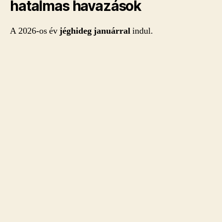
hatalmas havazások
A 2026-os év
jéghideg januárral
indul.