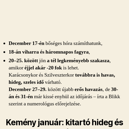
December 17-én
bőséges hóra számíthatunk,
18-án viharra és háromnapos fagyra
,
20–25. között
jön
a tél legkeményebb szakasza
,
amikor
éjjel akár -20 fok
is lehet.
Karácsonykor és Szilveszterkor
továbbra is havas,
hideg, szeles idő
várható.
December 27–29.
között újabb
erős havazás
, de
30-
án és 31-én
már kissé enyhül az időjárás – írta a Blikk
szerint a numerológus előrejelzése.
Kemény január: kitartó hideg és