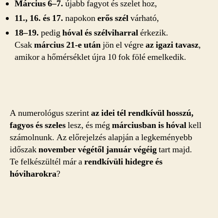
Március 6–7.
újabb fagyot és szelet hoz,
11., 16. és 17.
napokon
erős szél
várható,
18–19.
pedig
hóval és szélviharral
érkezik.
Csak
március 21-e után
jön el végre
az igazi tavasz
,
amikor a hőmérséklet újra 10 fok fölé emelkedik.
A numerológus szerint
az idei tél rendkívül hosszú,
fagyos és szeles
lesz, és még
márciusban is hóval
kell
számolnunk. Az előrejelzés alapján a legkeményebb
időszak
november végétől január végéig
tart majd.
Te felkészültél már a
rendkívüli hidegre és
hóviharokra
?