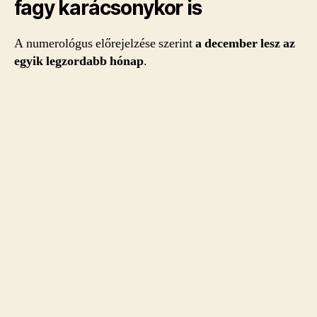
fagy karácsonykor is
A numerológus előrejelzése szerint
a december lesz az
egyik legzordabb hónap
.