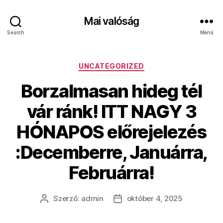
Mai valóság
Search
Menü
Kategóriák
UNCATEGORIZED
Borzalmasan hideg tél
vár ránk! ITT NAGY 3
HÓNAPOS előrejelezés
:Decemberre, Januárra,
Februárra!
Szerző:
admin
október 4, 2025
Bejegyzés
Bejegyzés
szerzője
dátuma