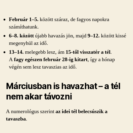
Február 1–5.
között száraz, de fagyos napokra
számíthatunk.
6–8. között
újabb havazás jön, majd
9–12.
között kissé
megenyhül az idő.
13–14.
melegebb lesz, ám
15-től visszatér a tél
.
A
fagy egészen február 28-ig kitart
, így a hónap
végén sem lesz tavaszias az idő.
Márciusban is havazhat – a tél
nem akar távozni
A numerológus szerint
az idei tél belecsúszik a
tavaszba
.