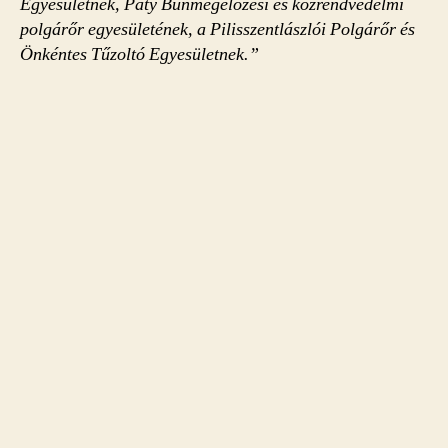
Egyesületnek, Páty Bűnmegelőzési és közrendvédelmi
polgárőr egyesületének, a Pilisszentlászlói Polgárőr és
Önkéntes Tűzoltó Egyesületnek.”