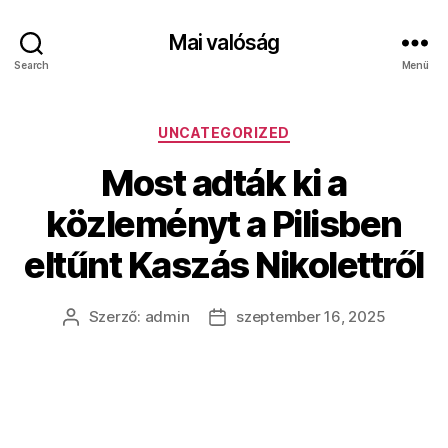
Mai valóság
Search
Menü
Kategóriák
UNCATEGORIZED
Most adták ki a
közleményt a Pilisben
eltűnt Kaszás Nikolettről
Szerző:
admin
szeptember 16, 2025
Bejegyzés
Bejegyzés
szerzője
dátuma