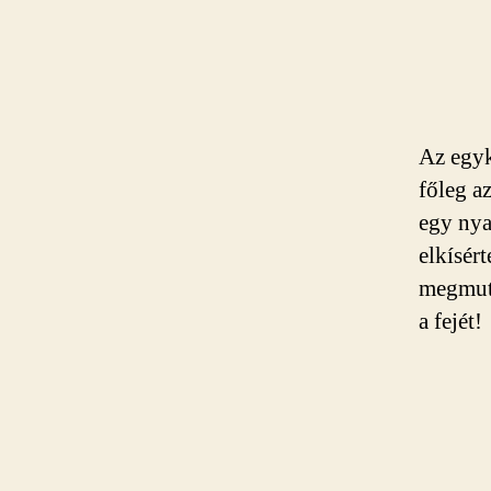
Az egyk
főleg a
egy nya
elkísér
megmuta
a fejét!