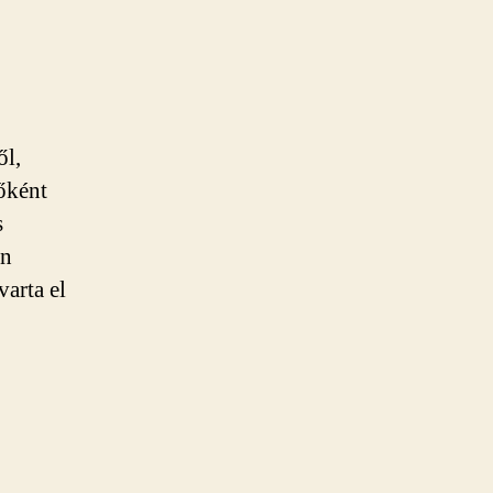
ől,
sőként
s
an
varta el