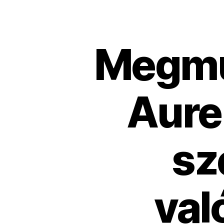
Megmut
Aure
sz
val