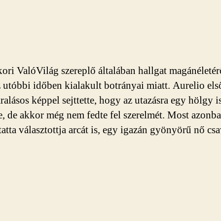
ori ValóVilág szereplő általában hallgat magánéletér
z utóbbi időben kialakult botrányai miatt. Aurelio el
ralásos képpel sejttette, hogy az utazásra egy hölgy i
te, de akkor még nem fedte fel szerelmét. Most azonb
tta választottja arcát is, egy igazán gyönyörű nő csa