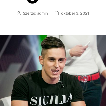
Szerző:
admin
október 3, 2021
Bejegyzés
Bejegyzés
szerzője
dátuma