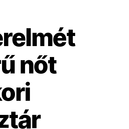
erelmét
ű nőt
ori
ztár