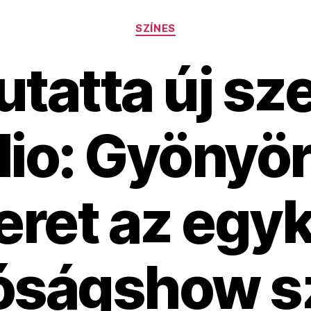
Kategóriák
SZÍNES
atta új sz
lio: Gyönyör
eret az egyk
óságshow s