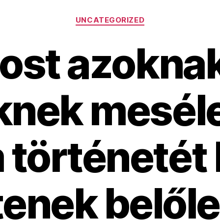
Kategóriák
UNCATEGORIZED
ost azoknak
knek meséle
történetét 
tenek belőle