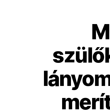
M
szülő
lányom 
merí