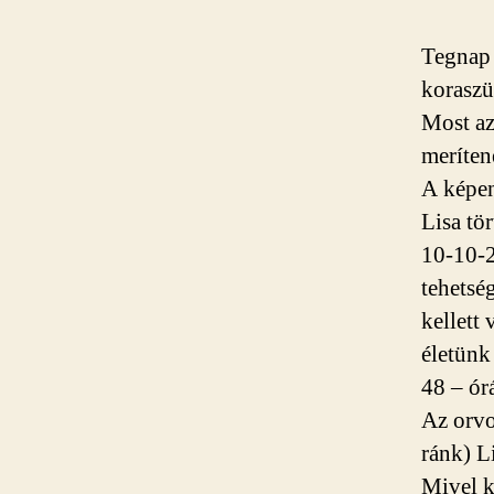
Tegnap 
koraszü
Most az
meríten
A képe
Lisa tö
10-10-2
tehetsé
kellett
életünk
48 – ór
Az orvo
ránk) L
Mivel k