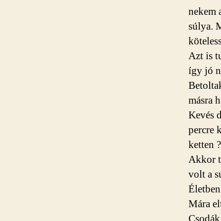
nekem a
súlya. 
köteles
Azt is 
így jó 
Betolta
másra h
Kevés d
percre 
ketten
?
Akkor t
volt a 
Életben
Mára el
Csodák