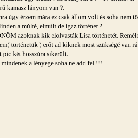
rű kamasz lányom van
?
.
a úgy érzem mára ez csak állom volt és soha nem tö
inden a múlté, elmúlt de igaz történet
?
.
ÖM azoknak kik elolvasták Lisa történetét. Remé
tem( történetük ) erőt ad kiknek most szükségé van r
 picikét hosszúra sikerült.
s mindenek a lényege soha ne add fel !!!