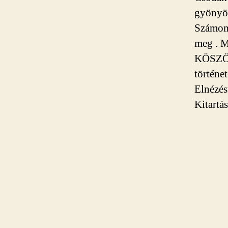
gyönyö
Számomr
meg . M
KÖSZÖN
történe
Elnézést
Kitartá