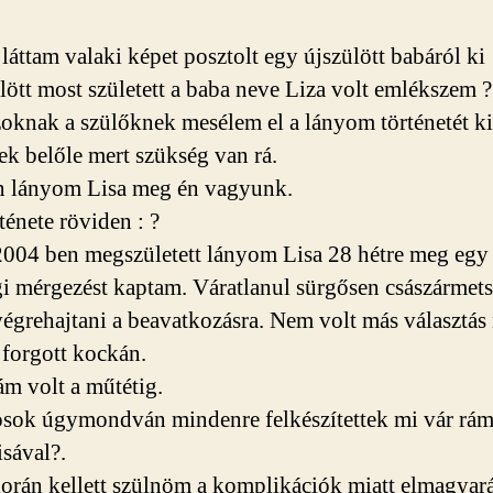
láttam valaki képet posztolt egy újszülött babáról ki
lött most született a baba neve Liza volt emlékszem
?
oknak a szülőknek mesélem el a lányom történetét ki
ek belőle mert szükség van rá.
n lányom Lisa meg én vagyunk.
rténete röviden :
?
004 ben megszületett lányom Lisa 28 hétre meg egy
gi mérgezést kaptam. Váratlanul sürgősen császármets
 végrehajtani a beavatkozásra. Nem volt más választás
 forgott kockán.
ám volt a műtétig.
sok úgymondván mindenre felkészítettek mi vár rám 
isával
?
.
orán kellett szülnöm a komplikációk miatt elmagyar