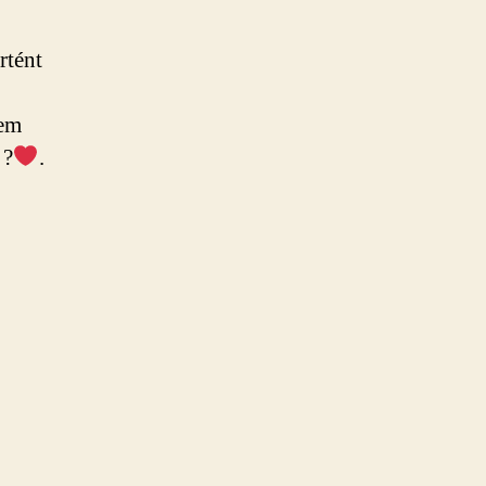
rtént
lem
á
?
.