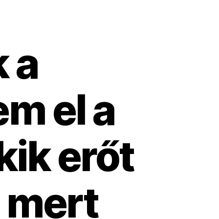
 a
m el a
kik erőt
 mert