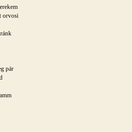
yerekem
t orvosi
 ránk
g pár
d
gramm