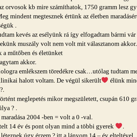
z orvosok kb mire számíthatok, 1750 gramm lesz g
Meg mindent megtesznek értünk az életben maradásér
ségük .
tudtam kevés az esélyünk rá így elfogadtam bármi vár
nekünk muszály volt nem volt mit választanom akkor.
k a műtőben és életünket
agytam akkor.
ologra emlékszem töredékre csak…utólag tudtam me
klinikai halott voltam. De végül sikerült
élünk min
?
.
örtént meglepetés mikor megszületett, csupán 610 
súlya
?
.
 maradása 2004 -ben = volt a 0 -val.
telt 14 év és pont olyan mind a többi gyerek
.
 léteznek úgy érzem
?
itt a lányom 14 – év elteltével