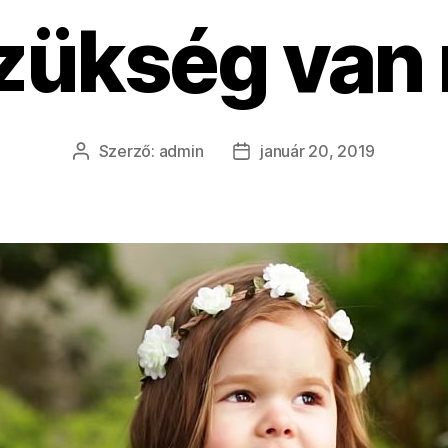
zükség van 
Szerző:
admin
január 20, 2019
Bejegyzés
Bejegyzés
szerzője
dátuma