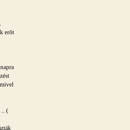
.
k erőt
 napra
zést
 mivel
.. (
ázták