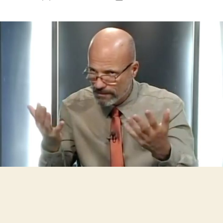
szerzője
dátuma