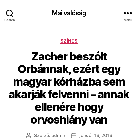
Mai valóság
Search
Menü
Kategóriák
SZÍNES
Zacher beszólt
Orbánnak, ezért egy
magyar kórházba sem
akarják felvenni – annak
ellenére hogy
orvoshiány van
Szerző:
admin
január 19, 2019
Bejegyzés
Bejegyzés