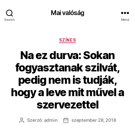
Mai valóság
Search
Menü
Kategóriák
SZÍNES
Na ez durva: Sokan
fogyasztanak szilvát,
pedig nem is tudják,
hogy a leve mit művel a
szervezettel
Szerző:
admin
szeptember 28, 2018
Bejegyzés
Bejegyzés
szerzője
dátuma