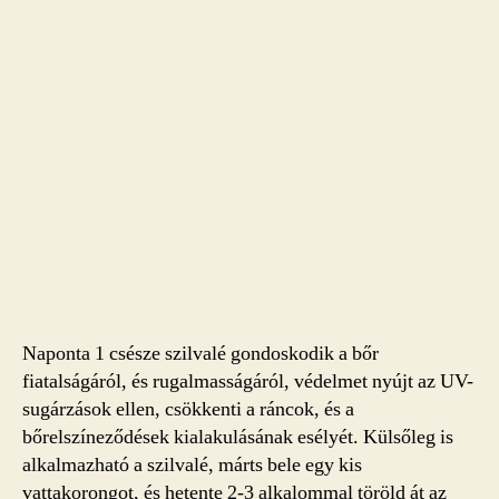
Naponta 1 csésze szilvalé gondoskodik a bőr
fiatalságáról, és rugalmasságáról, védelmet nyújt az UV-
sugárzások ellen, csökkenti a ráncok, és a
bőrelszíneződések kialakulásának esélyét. Külsőleg is
alkalmazható a szilvalé, márts bele egy kis
vattakorongot, és hetente 2-3 alkalommal töröld át az