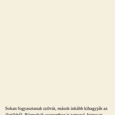
Sokan fogyasztanak szilvát, mások inkább kihagyják az
életükből. Bármelyik csoporthoz is tartozol, biztosan