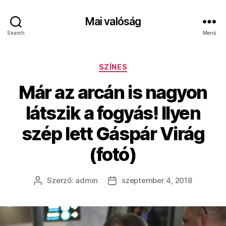
Mai valóság
Search
Menü
Kategóriák
SZÍNES
Már az arcán is nagyon
látszik a fogyás! Ilyen
szép lett Gáspár Virág
(fotó)
Szerző:
admin
szeptember 4, 2018
Bejegyzés
Bejegyzés
szerzője
dátuma