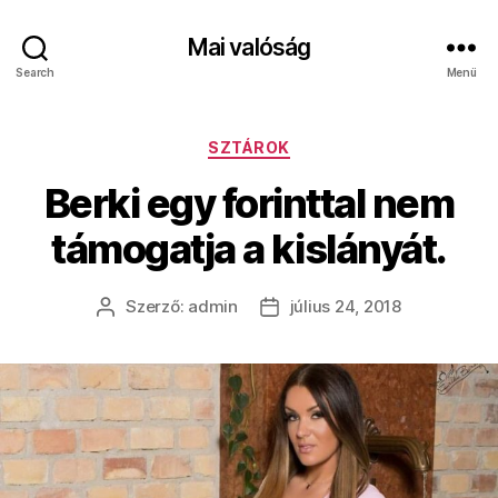
Mai valóság
Search
Menü
Kategóriák
SZTÁROK
Berki egy forinttal nem
támogatja a kislányát.
Szerző:
admin
július 24, 2018
Bejegyzés
Bejegyzés
szerzője
dátuma