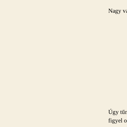
Nagy vá
Úgy tűn
figyel o