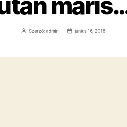
után máris
Szerző:
admin
június 16, 2018
Bejegyzés
Bejegyzés
szerzője
dátuma