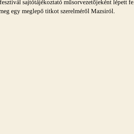
fesztivál sajtótájékoztató műsorvezetőjeként lépett fe
 meg egy meglepő titkot szerelméről Mazsiról.