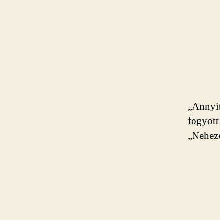
„Annyit
fogyott
„Neheze