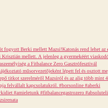
ót fogyott Berki mellett Mazsi!Katonás rend lehet az 
 Krisztián mellett. A jelenleg a gyermekéért viaskod
személyiség a Fitbalance Zero Gasztrófesztivál
tájékoztató műsorvezetőjeként lépett fel és osztott m
pő titkot szerelméről Mazsiról és az alig több mint 4
ja felvállalt kapcsolatukról. #borsonline #aberki
kidiet #amieletunk #fitbalancegastrozero #absolutel
sirenata