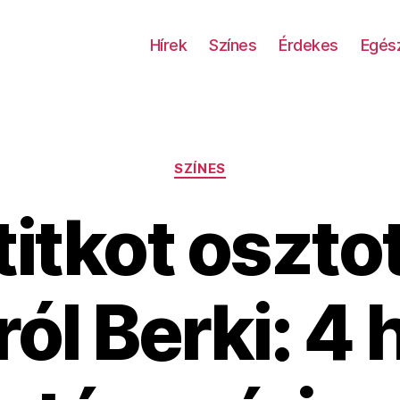
Hírek
Színes
Érdekes
Egés
Kategóriák
SZÍNES
titkot oszto
ról Berki: 4