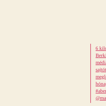
6 kil
Berki
média
sajtó
megle
hónap
#aber
@maz