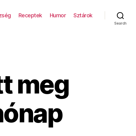
zség
Receptek
Humor
Sztárok
Search
tt meg
 hónap