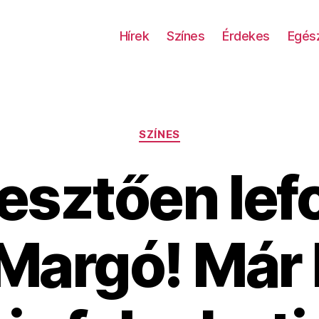
Hírek
Színes
Érdekes
Egés
Kategóriák
SZÍNES
esztően lef
Margó! Már