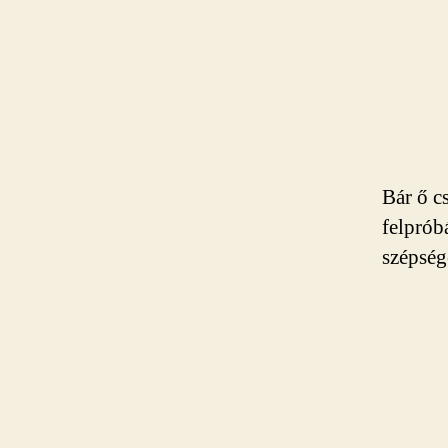
Bár ő c
felprób
szépségé