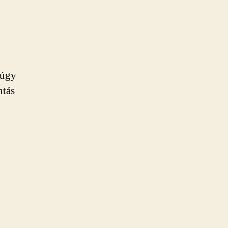
 úgy
ntás