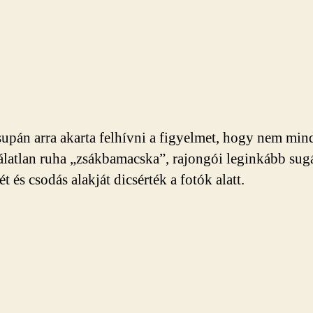
supán arra akarta felhívni a figyelmet, hogy nem min
álatlan ruha „zsákbamacska”, rajongói leginkább sug
t és csodás alakját dicsérték a fotók alatt.