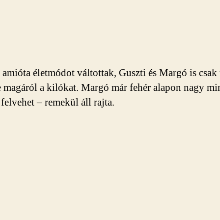
 amióta életmódot váltottak, Guszti és Margó is csak
e magáról a kilókat. Margó már fehér alapon nagy mi
 felvehet – remekül áll rajta.