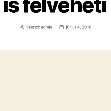
is felveheti
Szerző:
admin
június 4, 2018
Bejegyzés
Bejegyzés
szerzője
dátuma