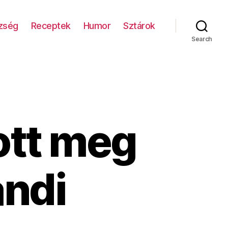
zség
Receptek
Humor
Sztárok
Search
ott meg
andi