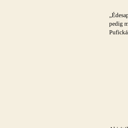
„Édesap
pedig m
Pufická