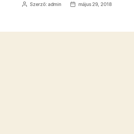
Szerző:
admin
május 29, 2018
Bejegyzés
Bejegyzés
szerzője
dátuma