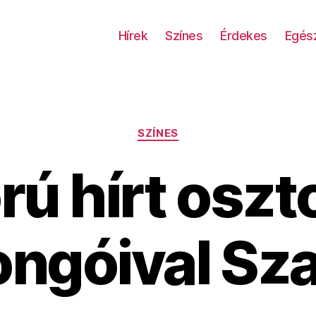
Hírek
Színes
Érdekes
Egés
Kategóriák
SZÍNES
ú hírt oszt
ongóival Sz