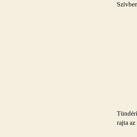
Szívbem
Tündéri
rajta a