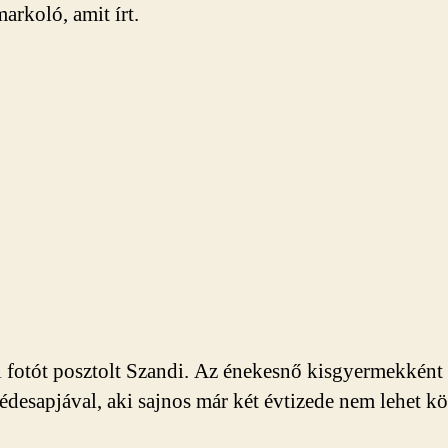
arkoló, amit írt.
 fotót posztolt Szandi. Az énekesnő kisgyermekként 
z édesapjával, aki sajnos már két évtizede nem lehet k