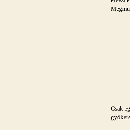
élvezhe
Megmuta
Csak eg
gyökeret