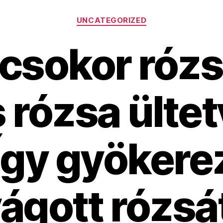
Kategóriák
UNCATEGORIZED
csokor róz
 rózsa ülte
 Így gyökere
ágott rózsá