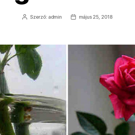
Szerző:
admin
május 25, 2018
Bejegyzés
Bejegyzés
szerzője
dátuma