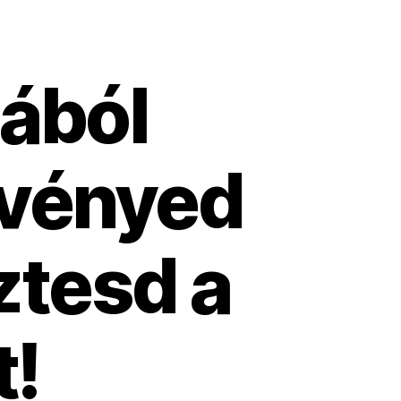
sából
tvényed
ztesd a
t!