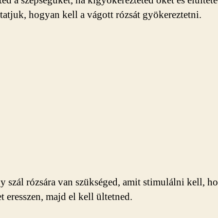
ted a szépségüket, ha kigyökerezteted őket és elültete
tjuk, hogyan kell a vágott rózsát gyökereztetni.
y szál rózsára van szükséged, amit stimulálni kell, h
 eresszen, majd el kell ültetned.