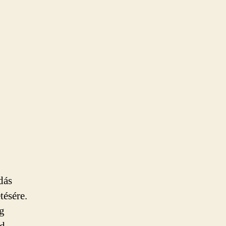
dás
tésére.
ig