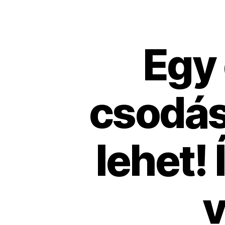
Egy 
csodás
lehet!
v