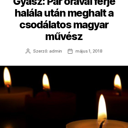
Gyász: Pár órával férje
halála után meghalt a
csodálatos magyar
művész
Szerző:
admin
május 1, 2018
Bejegyzés
Bejegyzés
szerzője
dátuma