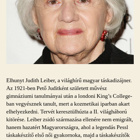
Elhunyt Judith Leiber, a világhírű magyar táskadizájner.
Az 1921-ben Pető Juditként született művész
gimnáziumi tanulmányai után a londoni King’s College-
ban vegyésznek tanult, mert a kozmetikai iparban akart
elhelyezkedni. Tervét keresztülhúzta a II. világháború
kitörése. Leiber zsidó származása ellenére nem emigrált,
hanem hazatért Magyarországra, ahol a legendás Pessl
táskakészítő első női gyakornoka, majd a táskakészítők