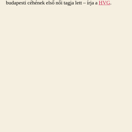
budapesti céhének első női tagja lett – írja a
HVG
.