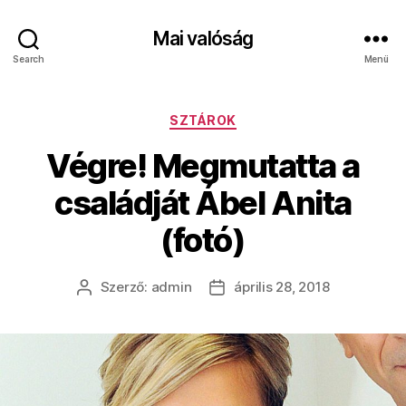
Mai valóság
Search
Menü
Kategóriák
SZTÁROK
Végre! Megmutatta a
családját Ábel Anita
(fotó)
Szerző:
admin
április 28, 2018
Bejegyzés
Bejegyzés
szerzője
dátuma