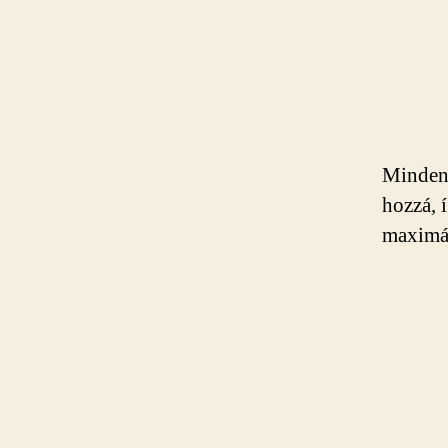
Minden 
hozzá, 
maximál