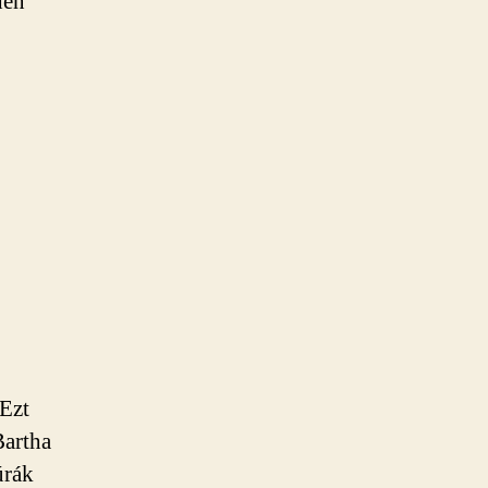
den
 Ezt
Bartha
úrák