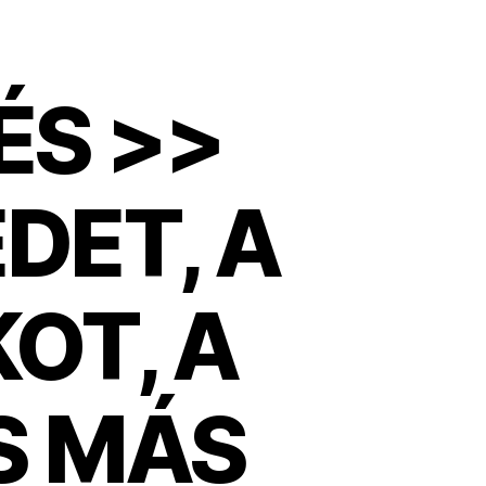
ÉS >>
EDET, A
OT, A
S MÁS