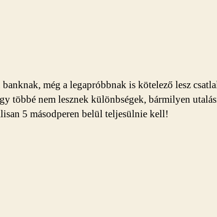
banknak, még a legapróbbnak is kötelező lesz csatl
így többé nem lesznek különbségek, bármilyen utalá
isan 5 másodperen belül teljesülnie kell!