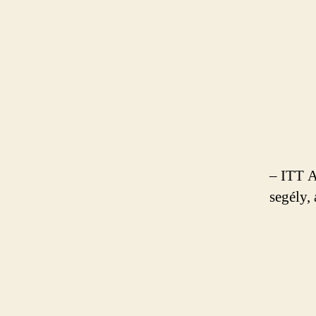
– ITT A
segély, 