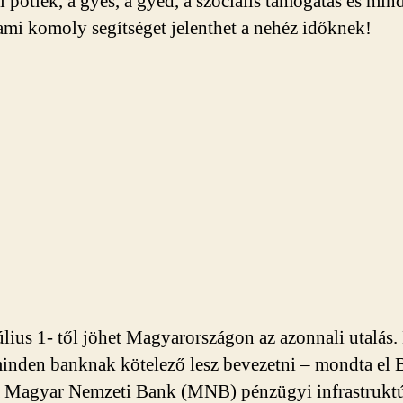
di pótlék, a gyes, a gyed, a szociális támogatás és min
ami komoly segítséget jelenthet a nehéz időknek!
úlius 1- től jöhet Magyarországon az azonnali utalás.
inden banknak kötelező lesz bevezetni – mondta el 
a Magyar Nemzeti Bank (MNB) pénzügyi infrastrukt