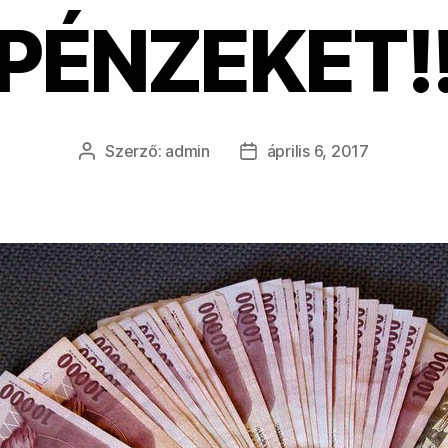
PÉNZEKET!
Szerző:
admin
április 6, 2017
Bejegyzés
Bejegyzés
szerzője
dátuma