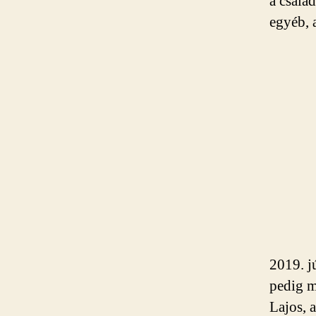
a csalá
egyéb, 
2019. j
pedig m
Lajos, 