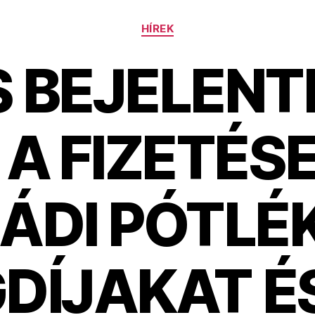
Kategóriák
HÍREK
S BEJELENT
 A FIZETÉS
ÁDI PÓTLÉK
DÍJAKAT É