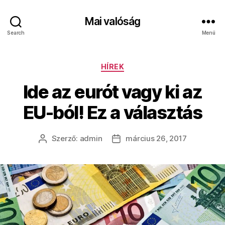
Mai valóság
Search
Menü
Kategóriák
HÍREK
Ide az eurót vagy ki az
EU-ból! Ez a választás
Szerző:
admin
március 26, 2017
Bejegyzés
Bejegyzés
szerzője
dátuma