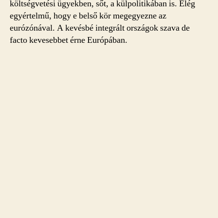
költségvetési ügyekben, sőt, a külpolitikában is. Elég
egyértelmű, hogy e belső kör megegyezne az
eurózónával. A kevésbé integrált országok szava de
facto kevesebbet érne Európában.