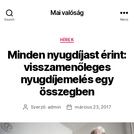
Mai valóság
Search
Menü
Kategóriák
HÍREK
Minden nyugdíjast érint:
visszamenőleges
nyugdíjemelés egy
összegben
Szerző:
admin
március 23, 2017
Bejegyzés
Bejegyzés
szerzője
dátuma