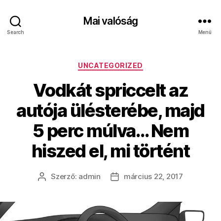
Mai valóság
Search
Menü
Kategóriák
UNCATEGORIZED
Vodkát spriccelt az
autója ülésterébe, majd
5 perc múlva… Nem
hiszed el, mi történt
Szerző:
admin
március 22, 2017
Bejegyzés
Bejegyzés
szerzője
dátuma