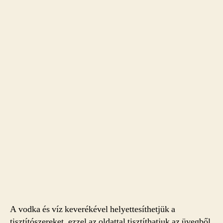
A vodka és víz keverékével helyettesíthetjük a
tisztítószereket, ezzel az oldattal tisztíthatjuk az üvegből