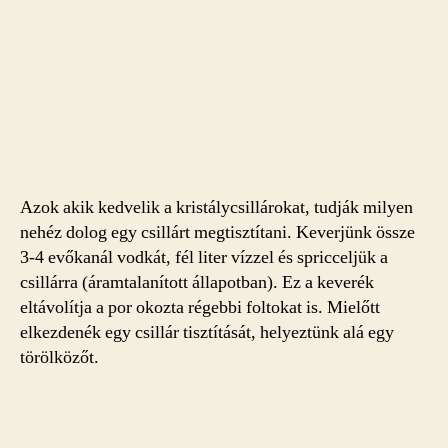
Azok akik kedvelik a kristálycsillárokat, tudják milyen
nehéz dolog egy csillárt megtisztítani. Keverjünk össze
3-4 evőkanál vodkát, fél liter vízzel és spricceljük a
csillárra (áramtalanított állapotban). Ez a keverék
eltávolítja a por okozta régebbi foltokat is. Mielőtt
elkezdenék egy csillár tisztítását, helyeztünk alá egy
törölközőt.