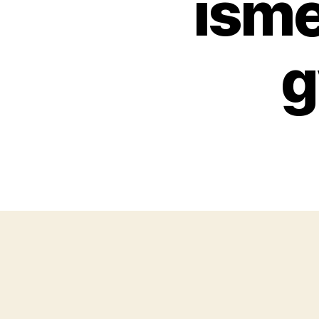
isme
g