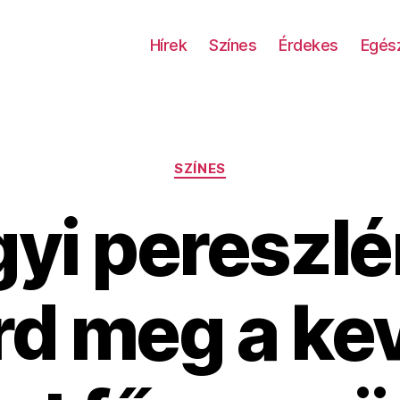
Hírek
Színes
Érdekes
Egés
Kategóriák
SZÍNES
yi pereszlé
rd meg a ke