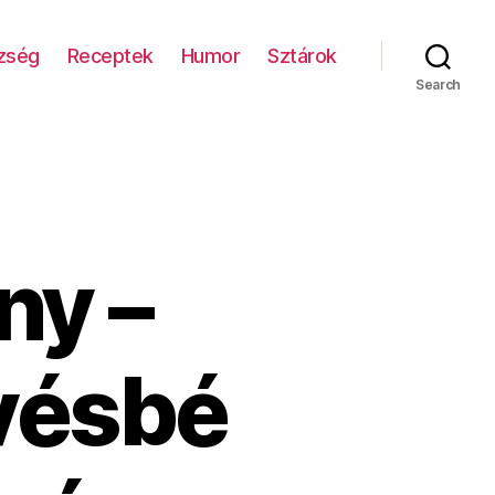
zség
Receptek
Humor
Sztárok
Search
ny –
vésbé