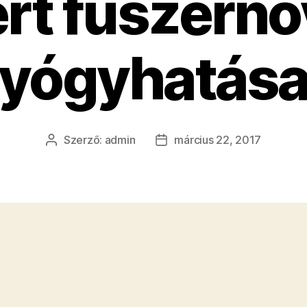
rt fűszern
yógyhatása
Szerző:
admin
március 22, 2017
Bejegyzés
Bejegyzés
szerzője
dátuma