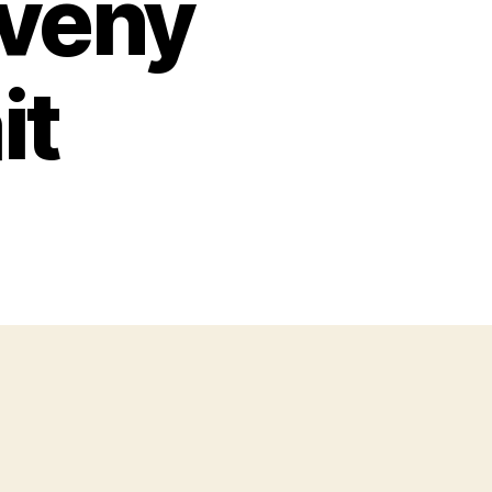
övény
it