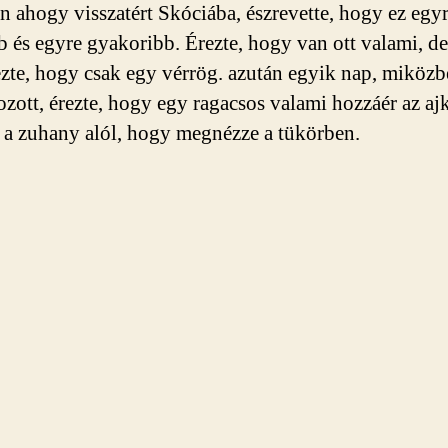
 ahogy visszatért Skóciába, észrevette, hogy ez egy
b és egyre gyakoribb. Érezte, hogy van ott valami, de
lezte, hogy csak egy vérrög. azután egyik nap, miköz
zott, érezte, hogy egy ragacsos valami hozzáér az aj
t a zuhany alól, hogy megnézze a tükörben.