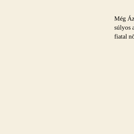
Még Ázs
súlyos a
fiatal n