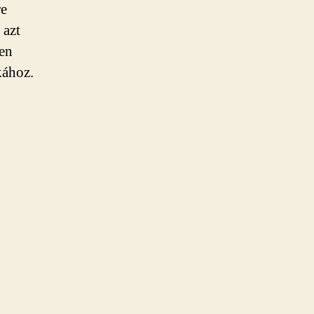
re
 azt
ben
kához.