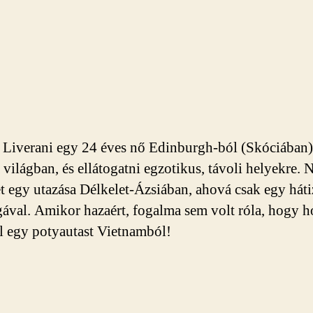
 Liverani egy 24 éves nő Edinburgh-ból (Skóciában)
a világban, és ellátogatni egzotikus, távoli helyekre.
et egy utazása Délkelet-Ázsiában, ahová csak egy hát
gával. Amikor hazaért, fogalma sem volt róla, hogy h
 egy potyautast Vietnamból!