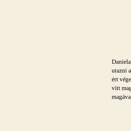
Daniela
utazni 
ért vég
vitt ma
magával