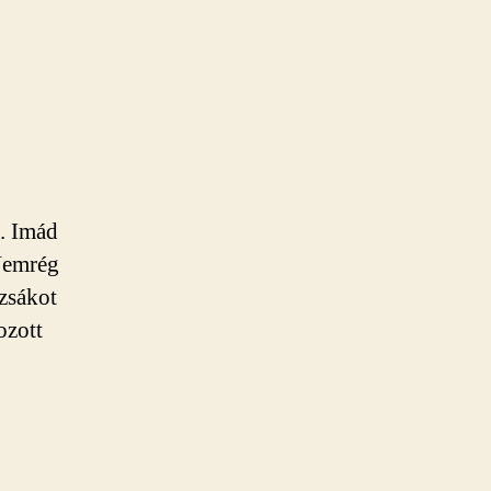
. Imád
 Nemrég
izsákot
ozott