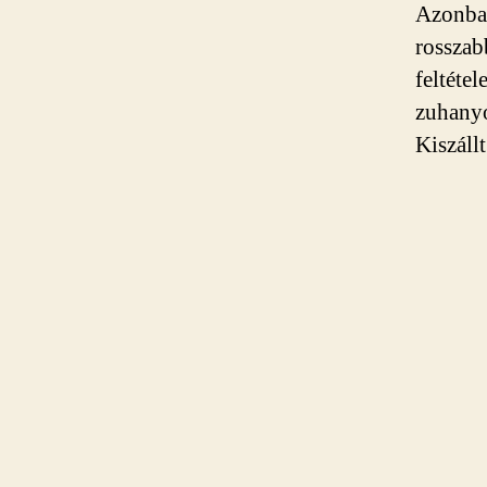
Azonban
rosszab
feltéte
zuhanyo
Kiszáll