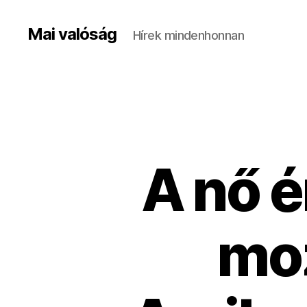
Mai valóság
Hírek mindenhonnan
A nő é
moz