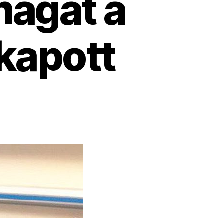
magát a
kapott