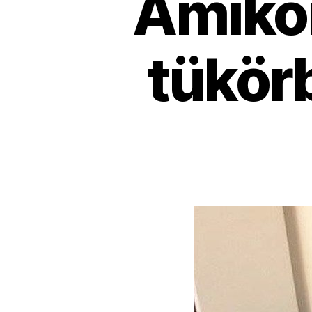
Amikor
tükör