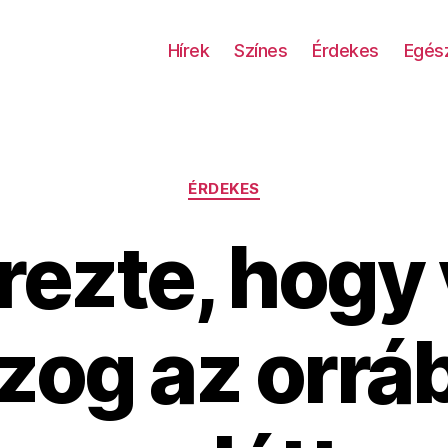
Hírek
Színes
Érdekes
Egés
Kategóriák
ÉRDEKES
rezte, hogy
og az orrá