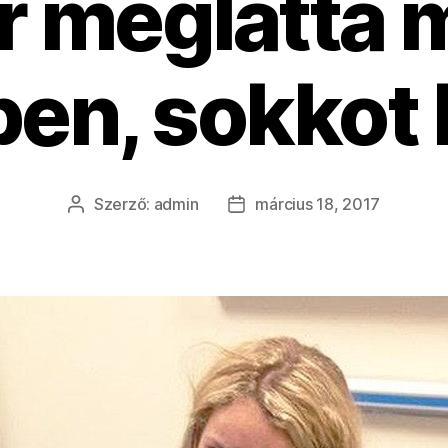
 meglátta 
ben, sokkot 
Szerző:
admin
március 18, 2017
Bejegyzés
Bejegyzés
szerzője
dátuma