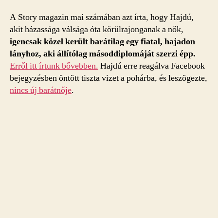
A Story magazin mai számában azt írta, hogy Hajdú,
akit házassága válsága óta körülrajonganak a nők,
igencsak közel került barátilag egy fiatal, hajadon
lányhoz, aki állítólag másoddiplomáját szerzi épp.
Erről itt írtunk bővebben.
Hajdú erre reagálva Facebook
bejegyzésben öntött tiszta vizet a pohárba, és leszögezte,
nincs új barátnője
.