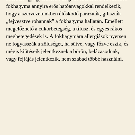
fokhagyma annyira erős hatóanyagokkal rendelkezik,
hogy a szervezetünkben élősködő paraziták, giliszták
„fejvesztve rohannak” a fokhagyma hallatán. Emellett
megelőzhető a cukorbetegség, a tífusz, és egyes rákos
megbetegedések is. A fokhagymára allergiások nyersen
ne fogyasszák a zöldséget, ha sütve, vagy főzve eszik, és
mégis kiütéseik jelentkeznek a bőrön, belázasodnak,
vagy fejfájás jelentkezik, nem szabad többé használni.