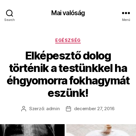
Mai valóság
Search
Menü
Kategóriák
EGÉSZSÉG
Elképesztő dolog
történik a testünkkel ha
éhgyomorra fokhagymát
eszünk!
Szerző:
admin
december 27, 2016
Bejegyzés
Bejegyzés
szerzője
dátuma