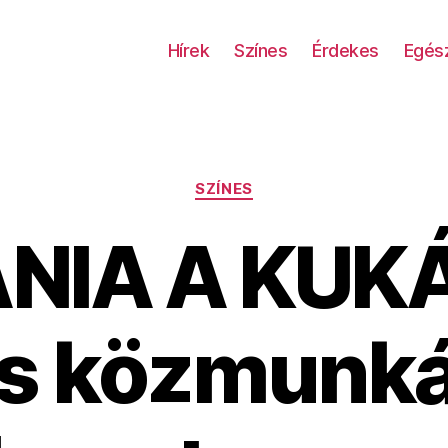
Hírek
Színes
Érdekes
Egés
Kategóriák
SZÍNES
NIA A KUK
s közmunk