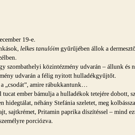
ecember 19-e.
nkások,
lelkes tanulóim
gyűrűjében állok a dermeszt
zélben.
gy szombathelyi közintézmény udvarán – állunk és 
zmény udvarán a félig nyitott hulladékgyűjtőt.
a „csodát”, amire rábukkantunk…
l tucat ember bámulja a hulladékok tetejére dobott, s
en hidegtálat, néhány Stefánia szeletet, meg kolbásszal
ajt, sajtkrémet, Pritamin paprika díszítéssel – mind e
 személyre porciózva.