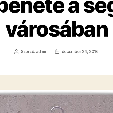
enete a se
városában
Szerző:
admin
december 24, 2016
Bejegyzés
Bejegyzés
szerzője
dátuma