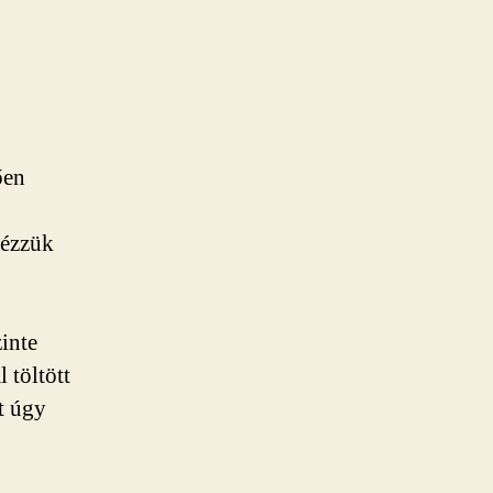
ően
nézzük
zinte
 töltött
zt úgy