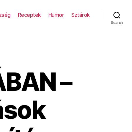
zség
Receptek
Humor
Sztárok
Search
ÁBAN –
ások