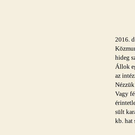
2016. d
Közmu
hideg s
Állok e
az inté
Nézzük 
Vagy fé
érintetl
sült kar
kb. hat