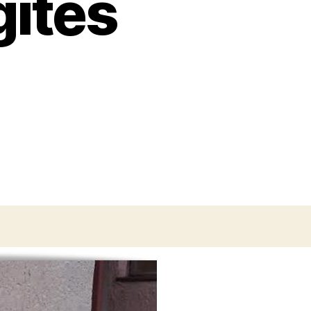
gítés