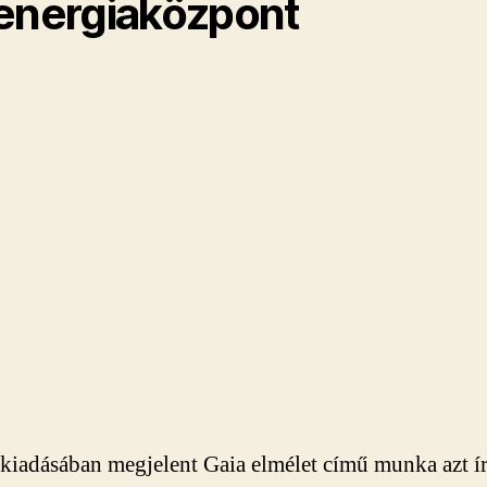
energiaközpont
kiadásában megjelent Gaia elmélet című munka azt ír