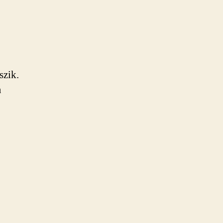
szik.
a