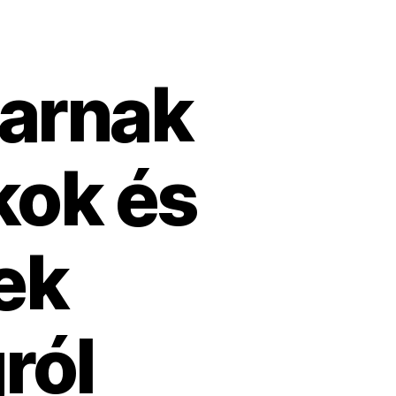
arnak
kok és
ek
ról