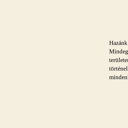
Hazánk 
Mindegy
terület
történel
mindenk