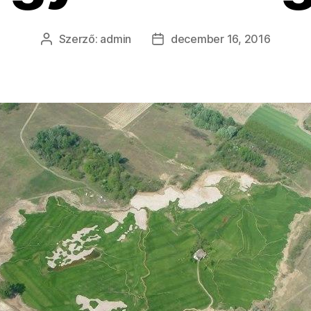
Szerző:
admin
december 16, 2016
Bejegyzés
Bejegyzés
szerzője
dátuma