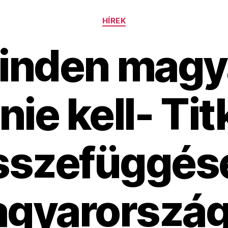
Kategóriák
HÍREK
minden magy
nie kell- Tit
sszefüggés
gyarország