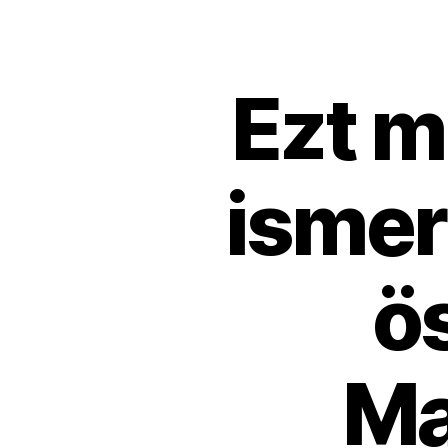
Ezt 
ismer
ö
Ma