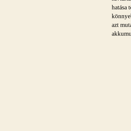
hatása 
könnyeb
azt muta
akkumul