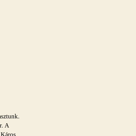
asztunk.
r. A
 Káros