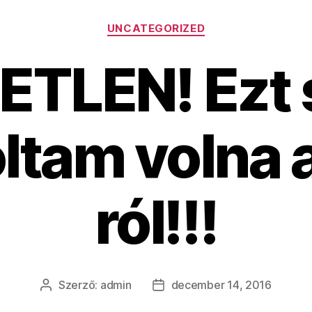
Kategóriák
UNCATEGORIZED
ETLEN! Ezt
ltam volna a
ról!!!
Szerző:
admin
december 14, 2016
Bejegyzés
Bejegyzés
szerzője
dátuma