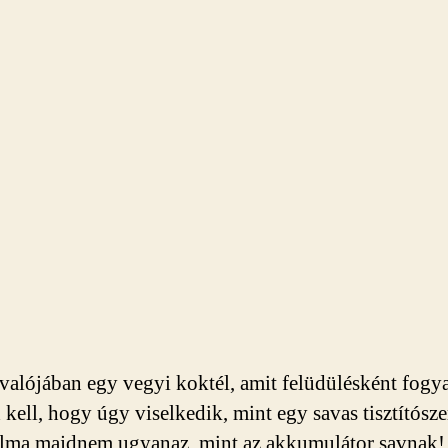
valójában egy vegyi koktél, amit felüdülésként fogy
kell, hogy úgy viselkedik, mint egy savas tisztítósze
alma majdnem ugyanaz, mint az akkumulátor savnak!