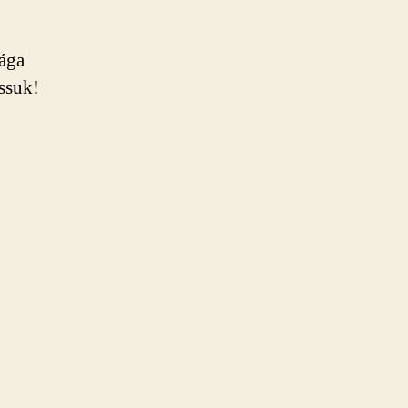
rága
ssuk!