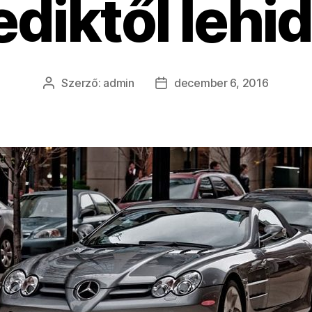
diktől lehi
Szerző:
admin
december 6, 2016
Bejegyzés
Bejegyzés
szerzője
dátuma