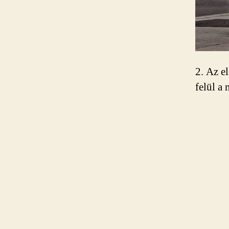
2. Az e
felül a