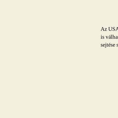
Az USA 
is válh
sejtése