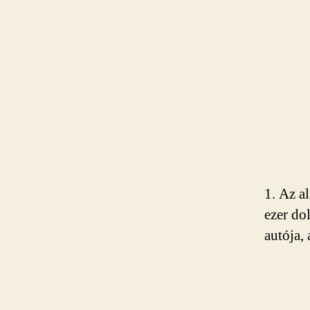
1. Az a
ezer do
autója,