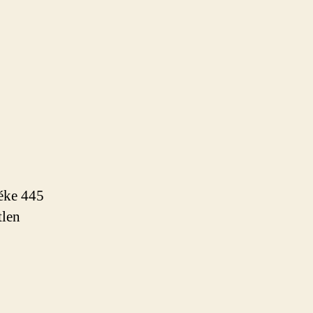
éke 445
tlen