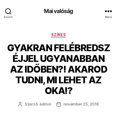
Mai valóság
Search
Menü
Kategóriák
SZÍNES
GYAKRAN FELÉBREDSZ
ÉJJEL UGYANABBAN
AZ IDŐBEN?! AKAROD
TUDNI, MI LEHET AZ
OKA!?
Szerző:
admin
november 25, 2016
Bejegyzés
Bejegyzés
szerzője
dátuma