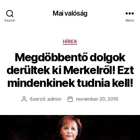
Mai valóság
Search
Menü
Kategóriák
HÍREK
Megdöbbentő dolgok
derültek ki Merkelről! Ezt
mindenkinek tudnia kell!
Szerző:
admin
november 20, 2016
Bejegyzés
Bejegyzés
szerzője
dátuma