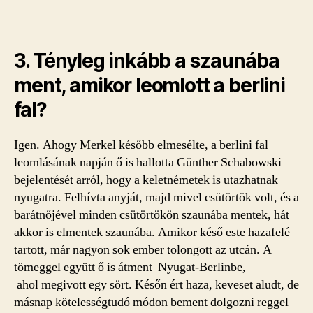
3. Tényleg inkább a szaunába
ment, amikor leomlott a berlini
fal?
Igen. Ahogy Merkel később elmesélte, a berlini fal
leomlásának napján ő is hallotta Günther Schabowski
bejelentését arról, hogy a keletnémetek is utazhatnak
nyugatra. Felhívta anyját, majd mivel csütörtök volt, és a
barátnőjével minden csütörtökön szaunába mentek, hát
akkor is elmentek szaunába. Amikor késő este hazafelé
tartott, már nagyon sok ember tolongott az utcán. A
tömeggel együtt ő is átment Nyugat-Berlinbe,
ahol megivott egy sört. Későn ért haza, keveset aludt, de
másnap kötelességtudó módon bement dolgozni reggel