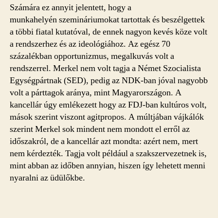
Számára ez annyit jelentett, hogy a
munkahelyén szemináriumokat tartottak és beszélgettek
a többi fiatal kutatóval, de ennek nagyon kevés köze volt
a rendszerhez és az ideológiához. Az egész 70
százalékban opportunizmus, megalkuvás volt a
rendszerrel. Merkel nem volt tagja a Német Szocialista
Egységpártnak (SED), pedig az NDK-ban jóval nagyobb
volt a párttagok aránya, mint Magyarországon. A
kancellár úgy emlékezett hogy az FDJ-ban kultúros volt,
mások szerint viszont agitpropos. A múltjában vájkálók
szerint Merkel sok mindent nem mondott el erről az
időszakról, de a kancellár azt mondta: azért nem, mert
nem kérdezték. Tagja volt például a szakszervezetnek is,
mint abban az időben annyian, hiszen így lehetett menni
nyaralni az üdülőkbe.