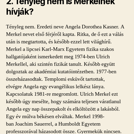
2. Tényleg nem is Merkelnek
hívják?
Tényleg nem. Eredeti neve Angela Dorothea Kasner. A
Merkel nevet első férjéről kapta. Ritka, de ő ezt a válás
után is megtartotta, és később ezzel lett világhírű.
Merkel a lipcsei Karl-Marx Egyetem fizika szakos
hallgatójaként ismerkedett meg 1974-ben Ulrich
Merkellel, aki szintén fizikát tanult. Később együtt
dolgoztak az akadémiai kutatóintézetben. 1977-ben
összeházasodtak. Templomi esküvőt tartottak,
elvégre Angela egy evangélikus lelkész lánya.
Kapcsolatuk 1981-re megromlott. Ulrich Merkel ezt
később úgy mesélte, hogy számára teljesen váratlanul
Angela egy nap összepakolt és elköltözött a lakásból.
Egy év múlva békésen elváltak. Merkel 1998-
ban Joachim Sauerrel, a Humboldt Egyetem
professzorával házasodott össze. Gyermekük nincsen.