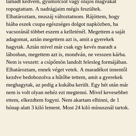
támadt kedvem, gyümölcsöt vagy olajos magvakat
ropogtattam. A nadrágjaim mégis feszültek.
Elhatároztam, muszáj változtatnom. Rájöttem, hogy
hiába eszek csupa egészséges dolgot napközben, ha
vacsoránál többet eszem a kelleténél. Megettem a saját
adagomat, aztán megettem azt is, amit a gyerekek
hagytak. Aztán mivel már csak egy kevés maradt a
lábosban, megettem azt is, mondván, ne vesszen kárba.
Nem is veszett: a csípőmön landolt felesleg formájában.
Elhatároztam, ennek véget vetek. A maradékot innentől
kezdve bedobozolva a hűtőbe tettem, amit a gyerekek
meghagytak, az pedig a kukába került. Egy hét után már
nem is volt olyan nehéz ezt megtenni. Mivel kevesebbet
ettem, elkezdtem fogyni. Nem akartam elhinni, de 1
hónap alatt 3 kiló lement. Most 24 kiló mínusznál tartok.