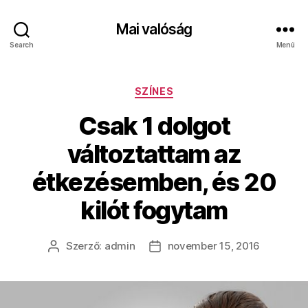
Mai valóság
Search
Menü
Kategóriák
SZÍNES
Csak 1 dolgot
változtattam az
étkezésemben, és 20
kilót fogytam
Szerző:
admin
november 15, 2016
Bejegyzés
Bejegyzés
szerzője
dátuma