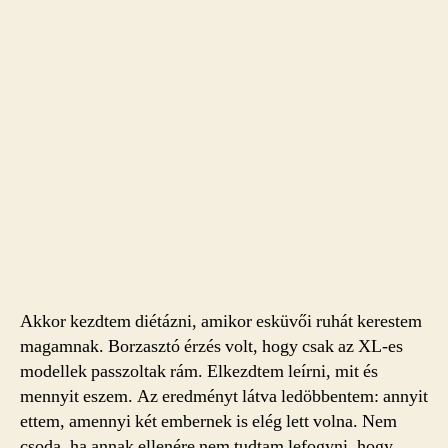
Akkor kezdtem diétázni, amikor esküvői ruhát kerestem
magamnak. Borzasztó érzés volt, hogy csak az XL-es
modellek passzoltak rám. Elkezdtem leírni, mit és
mennyit eszem. Az eredményt látva ledöbbentem: annyit
ettem, amennyi két embernek is elég lett volna. Nem
csoda, ha annak ellenére nem tudtam lefogyni, hogy