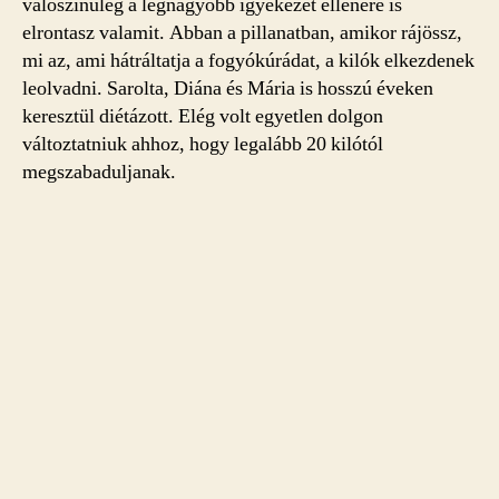
valószínűleg a legnagyobb igyekezet ellenére is
elrontasz valamit. Abban a pillanatban, amikor rájössz,
mi az, ami hátráltatja a fogyókúrádat, a kilók elkezdenek
leolvadni. Sarolta, Diána és Mária is hosszú éveken
keresztül diétázott. Elég volt egyetlen dolgon
változtatniuk ahhoz, hogy legalább 20 kilótól
megszabaduljanak.