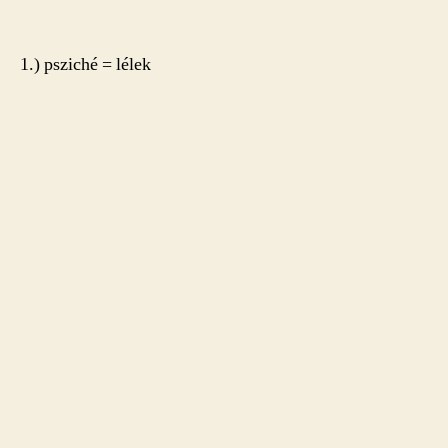
1.) psziché = lélek