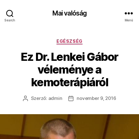
Mai valóság
Search
Menü
Kategóriák
EGÉSZSÉG
Ez Dr. Lenkei Gábor
véleménye a
kemoterápiáról
Szerző:
admin
november 9, 2016
Bejegyzés
Bejegyzés
szerzője
dátuma