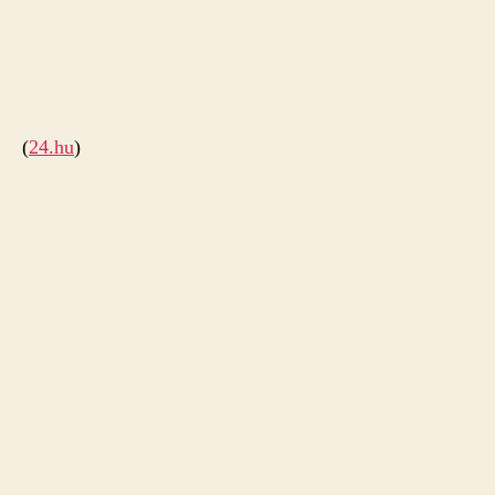
(
24.hu
)