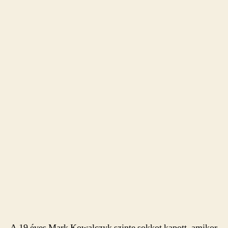
A 19 éves Mark Kowalczyk szinte sokkot kapott, amikor