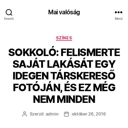
Mai valóság
Search
Menü
Kategóriák
SZÍNES
SOKKOLÓ: FELISMERTE
SAJÁT LAKÁSÁT EGY
IDEGEN TÁRSKERESŐ
FOTÓJÁN, ÉS EZ MÉG
NEM MINDEN
Szerző:
admin
október 26, 2016
Bejegyzés
Bejegyzés
szerzője
dátuma