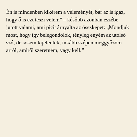
Én is mindenben kikérem a véleményét, bár az is igaz,
hogy ő is ezt teszi velem” – később azonban eszébe
jutott valami, ami picit árnyalta az összképet: „Mondjuk
most, hogy így belegondolok, tényleg enyém az utolsó
szó, de sosem kijelentek, inkább szépen meggyőzöm
arról, amiről szeretném, vagy kell.”