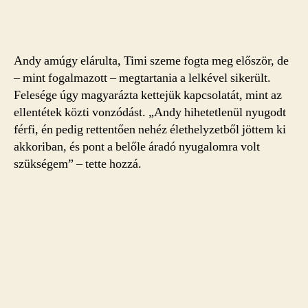
Andy amúgy elárulta, Timi szeme fogta meg először, de
– mint fogalmazott – megtartania a lelkével sikerült.
Felesége úgy magyarázta kettejük kapcsolatát, mint az
ellentétek közti vonzódást. „Andy hihetetlenül nyugodt
férfi, én pedig rettentően nehéz élethelyzetből jöttem ki
akkoriban, és pont a belőle áradó nyugalomra volt
szükségem” – tette hozzá.