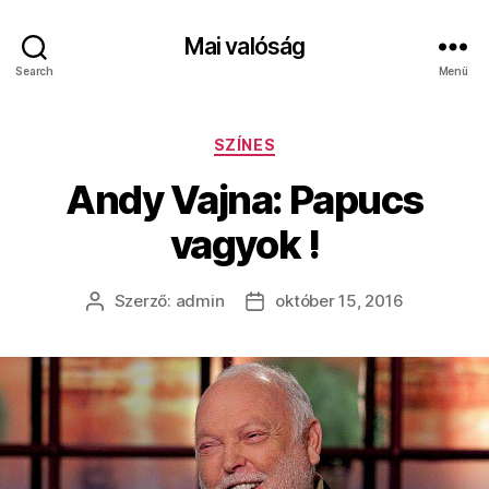
Mai valóság
Search
Menü
Kategóriák
SZÍNES
Andy Vajna: Papucs
vagyok !
Szerző:
admin
október 15, 2016
Bejegyzés
Bejegyzés
szerzője
dátuma