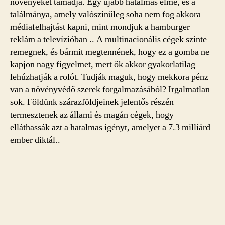
növényéket támadja. Egy újabb hatalmas elme, és a
találmánya, amely valószínűleg soha nem fog akkora
médiafelhajtást kapni, mint mondjuk a hamburger
reklám a televízióban .. A multinacionális cégek szinte
remegnek, és bármit megtennének, hogy ez a gomba ne
kapjon nagy figyelmet, mert ők akkor gyakorlatilag
lehúzhatják a rolót. Tudják maguk, hogy mekkora pénz
van a növényvédő szerek forgalmazásából? Irgalmatlan
sok. Földünk szárazföldjeinek jelentős részén
termesztenek az állami és magán cégek, hogy
elláthassák azt a hatalmas igényt, amelyet a 7.3 milliárd
ember diktál..