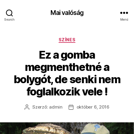
Mai valóság
Search
Menü
Kategóriák
SZÍNES
Ez a gomba
megmenthetné a
bolygót, de senki nem
foglalkozik vele !
Szerző:
admin
október 6, 2016
Bejegyzés
Bejegyzés
szerzője
dátuma