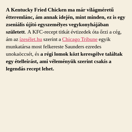
A Kentucky Fried Chicken ma már világméretű
étteremlánc, ám annak idején, mint minden, ez is egy
zseniális újító egyszemélyes vegykonyhájában
született
. A KFC-recept titkát évtizedek óta őrzi a cég,
ám az
ízesélet.hu
szerint a
Chicago Tribune
egyik
munkatársa most felkereste Saunders ezredes
unokaöccsét, és
a régi lomok közt keresgélve találtak
egy ételleírást, ami véleményük szerint csakis a
legendás recept lehet.