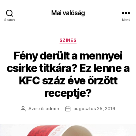
Mai valóság
Search
Menü
Kategóriák
SZÍNES
Fény derült a mennyei
csirke titkára? Ez lenne a
KFC száz éve őrzött
receptje?
Szerző:
admin
augusztus 25, 2016
Bejegyzés
Bejegyzés
szerzője
dátuma