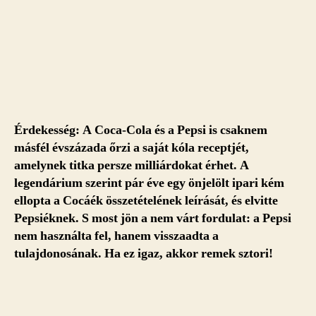
Érdekesség: A Coca-Cola és a Pepsi is csaknem
másfél évszázada őrzi a saját kóla receptjét,
amelynek titka persze milliárdokat érhet. A
legendárium szerint pár éve egy önjelölt ipari kém
ellopta a Cocáék összetételének leírását, és elvitte
Pepsiéknek. S most jön a nem várt fordulat: a Pepsi
nem használta fel, hanem visszaadta a
tulajdonosának. Ha ez igaz, akkor remek sztori!