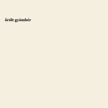
őrölt gyömbér