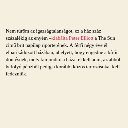
Nem tűröm az igazságtalanságot, ez a ház száz
százalékig az enyém –
kiabálta Peter Elliott
a The Sun
című brit napilap riporterének. A férfi négy éve él
elbarikádozott házában, ahelyett, hogy engedne a bírói
döntésnek, mely kimondta: a házat el kell adni, az abból
befolyó pénzből pedig a korábbi közös tartozásokat kell
fedezniük.