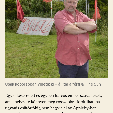
Csak koporsóban vihetik ki – állítja a férfi © The Sun
Egy elkeseredett és egyben harcos ember szavai ezek,
ám a helyzete könnyen még rosszabbra fordulhat: ha
ugyanis csütörtökig nem hagyja el az Appleby-ben