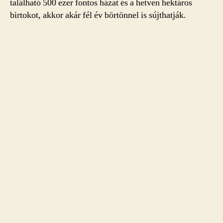
található 500 ezer fontos házat és a hetven hektáros
birtokot, akkor akár fél év börtönnel is sújthatják.