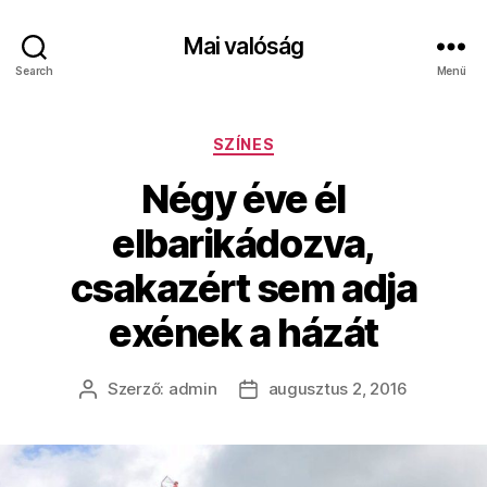
Mai valóság
Search
Menü
Kategóriák
SZÍNES
Négy éve él
elbarikádozva,
csakazért sem adja
exének a házát
Szerző:
admin
augusztus 2, 2016
Bejegyzés
Bejegyzés
szerzője
dátuma