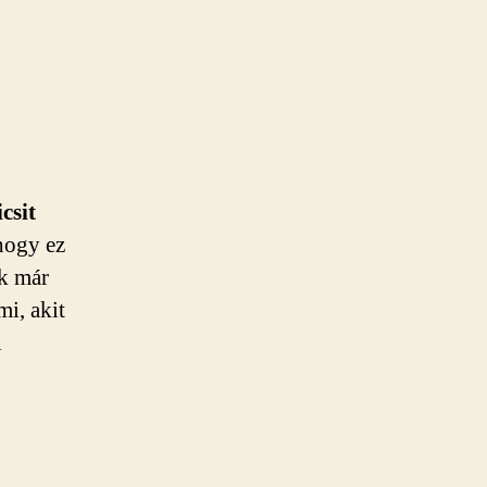
csit
hogy ez
k már
mi, akit
i