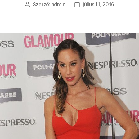
Szerző:
admin
július 11, 2016
Bejegyzés
Bejegyzés
szerzője
dátuma