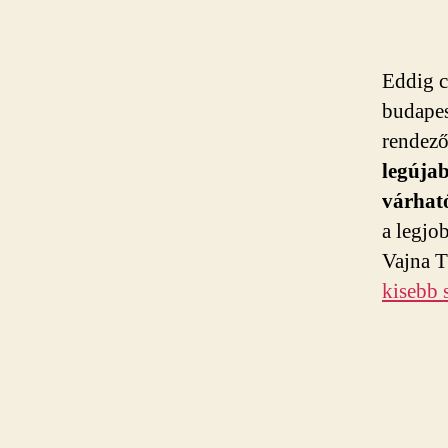
Eddig c
budapes
rendező
legújab
várható
a legjo
Vajna T
kisebb 