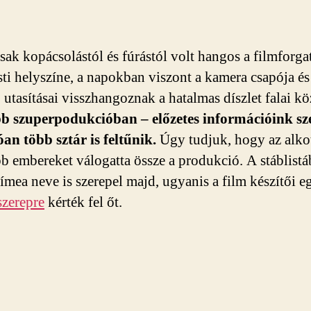
sak kopácsolástól és fúrástól volt hangos a filmforga
ti helyszíne, a napokban viszont a kamera csapója és
 utasításai visszhangoznak a hatalmas díszlet falai kö
b szuperpodukcióban – előzetes információink sze
an több sztár is feltűnik.
Úgy tudjuk, hogy az alko
bb embereket válogatta össze a produkció. A stáblist
ímea neve is szerepel majd, ugyanis a film készítői e
szerepre
kérték fel őt.