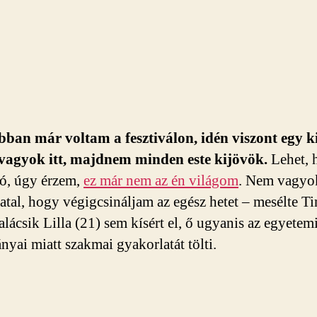
ban már voltam a fesztiválon, idén viszont egy ki
 vagyok itt, majdnem minden este kijövök.
Lehet, 
só, úgy érzem,
ez már nem az én világom
. Nem vagyo
iatal, hogy végigcsináljam az egész hetet – mesélte Ti
alácsik Lilla (21) sem kísért el, ő ugyanis az egyetem
nyai miatt szakmai gyakorlatát tölti.