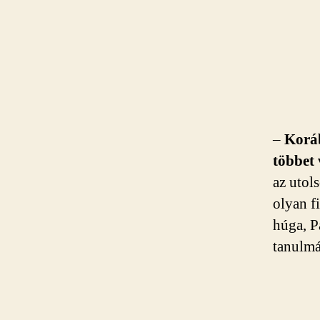
–
Koráb
többet
az utol
olyan f
húga, P
tanulmá