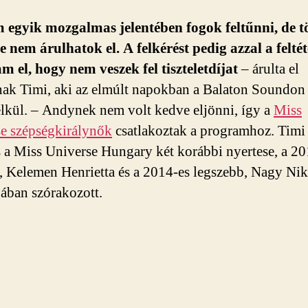
m egyik mozgalmas jelentében fogok feltűnni, de t
e nem árulhatok el. A felkérést pedig azzal a feltét
am el, hogy nem veszek fel tiszteletdíjat
– árulta el
ak Timi, aki az elmúlt napokban a Balaton Soundon l
élkül. – Andynek nem volt kedve eljönni, így a
Miss
e szépségkirálynők
csatlakoztak a programhoz. Timi
 a Miss Universe Hungary két korábbi nyertese, a 2
, Kelemen Henrietta és a 2014-es legszebb, Nagy Nik
gában szórakozott.