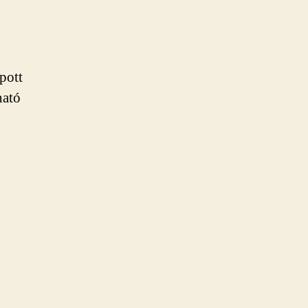
pott
ható