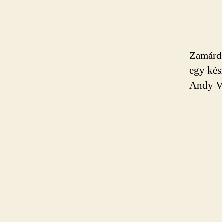
Zamárdi
egy kés
Andy Va