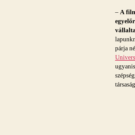
–
A fil
egyelőr
vállalt
lapunkn
párja n
Univers
ugyanis
szépség
társasá