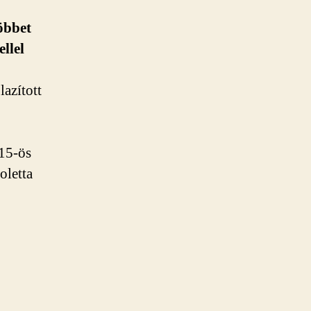
öbbet
ellel
azított
015-ös
oletta