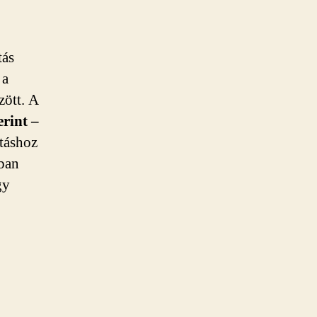
tás
 a
zött. A
rint –
táshoz
ában
gy