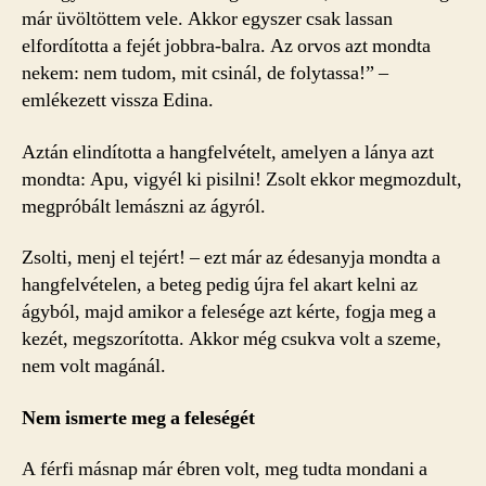
már üvöltöttem vele. Akkor egyszer csak lassan
elfordította a fejét jobbra-balra. Az orvos azt mondta
nekem: nem tudom, mit csinál, de folytassa!” –
emlékezett vissza Edina.
Aztán elindította a hangfelvételt, amelyen a lánya azt
mondta: Apu, vigyél ki pisilni! Zsolt ekkor megmozdult,
megpróbált lemászni az ágyról.
Zsolti, menj el tejért! – ezt már az édesanyja mondta a
hangfelvételen, a beteg pedig újra fel akart kelni az
ágyból, majd amikor a felesége azt kérte, fogja meg a
kezét, megszorította. Akkor még csukva volt a szeme,
nem volt magánál.
Nem ismerte meg a feleségét
A férfi másnap már ébren volt, meg tudta mondani a