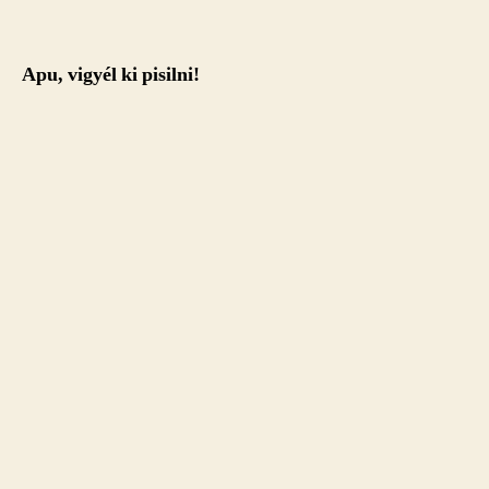
Apu, vigyél ki pisilni!