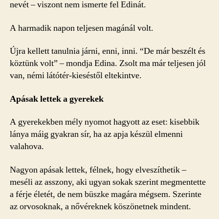
nevét – viszont nem ismerte fel Edinát.
A harmadik napon teljesen magánál volt.
Újra kellett tanulnia járni, enni, inni. “De már beszélt és
köztünk volt” – mondja Edina. Zsolt ma már teljesen jól
van, némi látótér-kieséstől eltekintve.
Apásak lettek a gyerekek
A gyerekekben mély nyomot hagyott az eset: kisebbik
lánya máig gyakran sír, ha az apja készül elmenni
valahova.
Nagyon apásak lettek, félnek, hogy elveszíthetik –
meséli az asszony, aki ugyan sokak szerint megmentette
a férje életét, de nem büszke magára mégsem. Szerinte
az orvosoknak, a nővéreknek köszönetnek mindent.