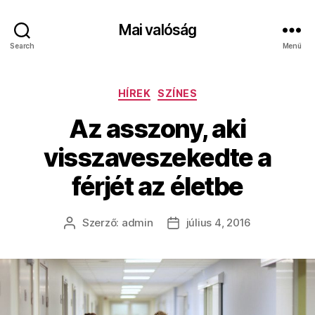
Mai valóság
Search
Menü
Kategóriák
HÍREK
SZÍNES
Az asszony, aki
visszaveszekedte a
férjét az életbe
Szerző:
admin
július 4, 2016
Bejegyzés
Bejegyzés
szerzője
dátuma