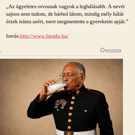
„Az ügyeletes orvosnak vagyok a leghálásabb. A nevét
sajnos nem tudom, de bárhol látom, mindig mély hálát
érzek iránta azért, mert megmentette a gyerekeim apját.”
forrás
:http://www.hirado.hu/